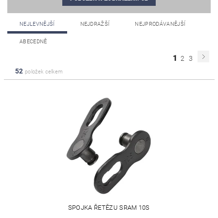
NEJLEVNĚJŠÍ
NEJDRAŽŠÍ
NEJPRODÁVANĚJŠÍ
ABECEDNĚ
1
2
3
52
položek celkem
SPOJKA ŘETĚZU SRAM 10S