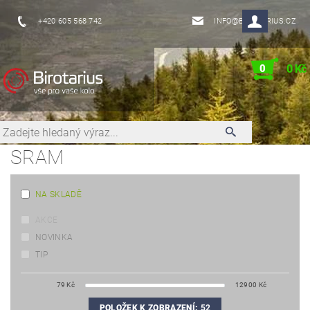
+420 605 568 742
INFO@BIROTARIUS.CZ
0
0 Kč
SRAM
NA SKLADĚ
AKCE
NOVINKA
TIP
79
Kč
12900
Kč
POLOŽEK K ZOBRAZENÍ:
52