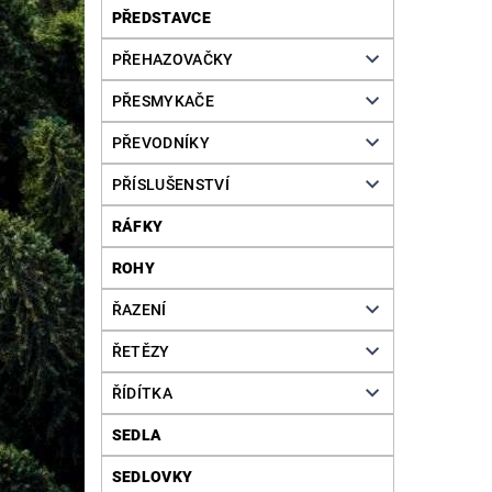
PŘEDSTAVCE
PŘEHAZOVAČKY
PŘESMYKAČE
PŘEVODNÍKY
PŘÍSLUŠENSTVÍ
RÁFKY
ROHY
ŘAZENÍ
ŘETĚZY
ŘÍDÍTKA
SEDLA
SEDLOVKY