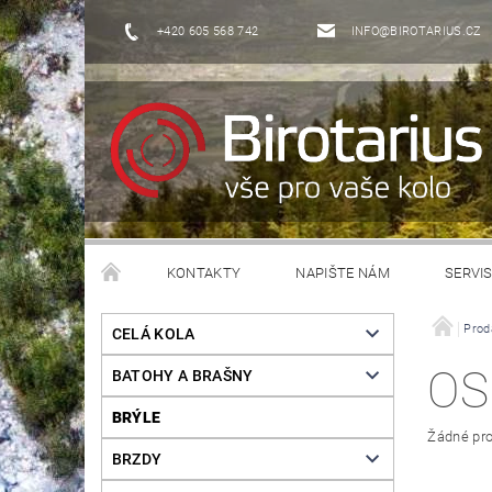
+420 605 568 742
INFO@BIROTARIUS.CZ
KONTAKTY
NAPIŠTE NÁM
SERVI
Prod
CELÁ KOLA
OS
BATOHY A BRAŠNY
BRÝLE
Žádné pro
BRZDY