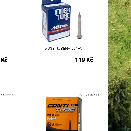
DUŠE RUBENA 29" FV
 Kč
119 Kč
:
65/M213
Kód:
65/M212