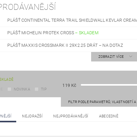
PRODÁVANĚJŠÍ
PLÁŠŤ CONTINENTAL TERRA TRAIL SHIELDWALL KEVLAR CREA
PLÁŠŤ MICHELIN PROTEK CROSS
–
SKLADEM
PLÁŠŤ MAXXIS CROSSMARK II 29X2.25 DRÁT
–
NA DOTAZ
ZOBRAZIT VÍCE
SKLADĚ
119
Kč
CE
NOVINKA
TIP
FILTR PODLE PARAMETRŮ, VLASTNOSTÍ 
VNĚJŠÍ
NEJDRAŽŠÍ
NEJPRODÁVANĚJŠÍ
ABECEDNĚ