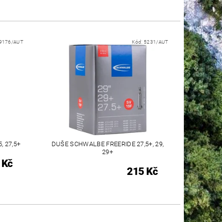
9176/AUT
Kód:
5231/AUT
, 27,5+
DUŠE SCHWALBE FREERIDE 27,5+, 29,
29+
 Kč
215 Kč