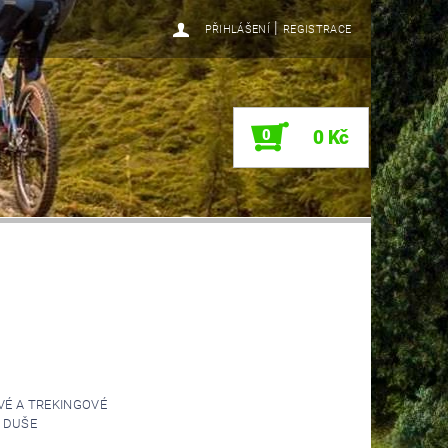
|
PŘIHLÁŠENÍ
REGISTRACE
0
0 Kč
VÉ A TREKINGOVÉ
 DUŠE