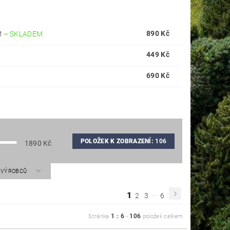
890 Kč
M
–
SKLADEM
449 Kč
690 Kč
POLOŽEK K ZOBRAZENÍ:
106
1890
Kč
A VÝROBCŮ
...
1
2
3
6
1
6
106
Stránka
z
-
položek celkem