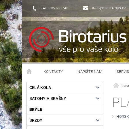
+420 605 568 742
INFO@BIROTARIUS.CZ
KONTAKTY
NAPIŠTE NÁM
SERVI
Pláš
CELÁ KOLA
PL
BATOHY A BRAŠNY
BRÝLE
HORSK
BRZDY