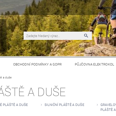
S
OBCHODNÍ PODMÍNKY A GDPR
PŮJČOVNA ELEKTROKOL
tě a duše
ÁŠTĚ A DUŠE
É PLÁŠTĚ A DUŠE
SILNIČNÍ PLÁŠTĚ A DUŠE
GRAVELO
PLÁŠTĚ A