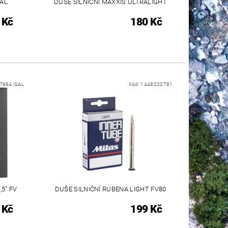
TAL
DUŠE SILNIČNÍ MAXXIS ULTRALIGHT
 Kč
180 Kč
7884/GAL
Kód:
1448020781
5" FV
DUŠE SILNIČNÍ RUBENA LIGHT FV80
 Kč
199 Kč