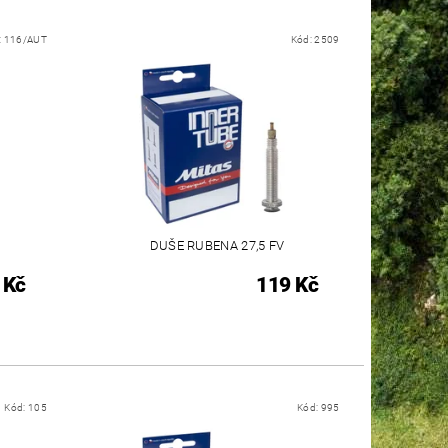
:
116/AUT
Kód:
2509
DUŠE RUBENA 27,5 FV
 Kč
119 Kč
Kód:
105
Kód:
995