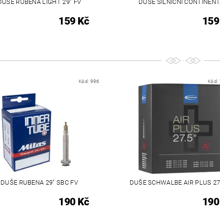
DUŠE RUBENA LIGHT 29" FV
DUŠE SILNIČNÍ CONTINEN
159 Kč
159
Kód:
996
Kód:
DUŠE RUBENA 29" SBC FV
DUŠE SCHWALBE AIR PLUS 27,
190 Kč
190