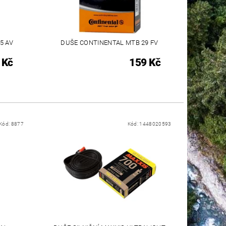
5 AV
DUŠE CONTINENTAL MTB 29 FV
 Kč
159 Kč
Kód:
8877
Kód:
1448020593