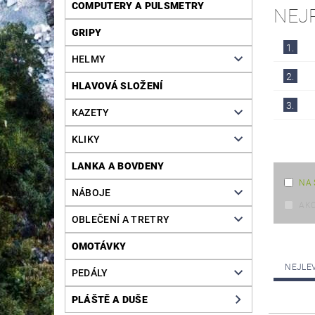
COMPUTERY A PULSMETRY
NEJ
GRIPY
1.
HELMY
2.
HLAVOVÁ SLOŽENÍ
3.
KAZETY
KLIKY
LANKA A BOVDENY
NA 
NÁBOJE
AK
OBLEČENÍ A TRETRY
OMOTÁVKY
NEJLE
PEDÁLY
PLÁŠTĚ A DUŠE