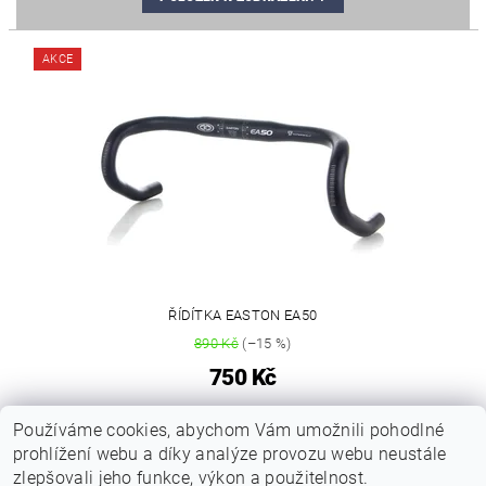
AKCE
ŘÍDÍTKA EASTON EA50
890 Kč
(–15 %)
750 Kč
1
Používáme cookies, abychom Vám umožnili pohodlné
položek celkem
prohlížení webu a díky analýze provozu webu neustále
zlepšovali jeho funkce, výkon a použitelnost.