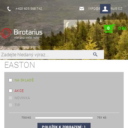
+420 605 568 742
INFO@BIROTARIUS.CZ
0
0 Kč
EASTON
NA SKLADĚ
AKCE
NOVINKA
TIP
750
Kč
751
Kč
POLOŽEK K ZOBRAZENÍ:
1