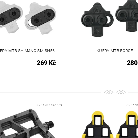
FRY MTB SHIMANO SM-SH56
KUFRY MTB FORCE
269 Kč
280
Kód:
1448020559
Kód:
13