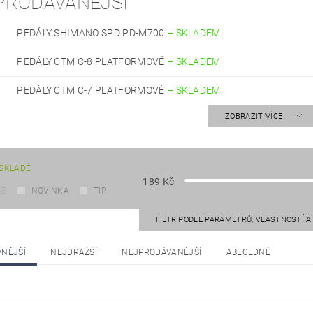
PRODÁVANĚJŠÍ
PEDÁLY SHIMANO SPD PD-M700
–
SKLADEM
PEDÁLY CTM C-8 PLATFORMOVÉ
–
SKLADEM
PEDÁLY CTM C-7 PLATFORMOVÉ
–
SKLADEM
ZOBRAZIT VÍCE
SKLADĚ
189
Kč
CE
NOVINKA
TIP
FILTR PODLE PARAMETRŮ, VLASTNOSTÍ 
VNĚJŠÍ
NEJDRAŽŠÍ
NEJPRODÁVANĚJŠÍ
ABECEDNĚ