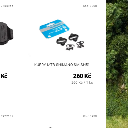
07755956
Kód:
3008
O
KUFRY MTB SHIMANO SM-SH51
 Kč
260 Kč
260 Kč / 1 ks
03972187
Kód:
5939