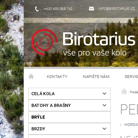
+420 605 568 742
INFO@BIROTARIUS.CZ
KONTAKTY
NAPIŠTE NÁM
SERVI
Pedá
CELÁ KOLA
PE
BATOHY A BRAŠNY
BRÝLE
HORSK
BRZDY