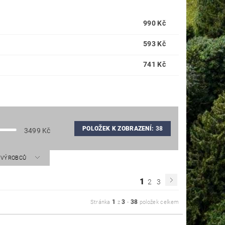
990 Kč
593 Kč
741 Kč
POLOŽEK K ZOBRAZENÍ:
38
3499
Kč
A VÝROBCŮ
1
2
3
1
3
38
Stránka
z
-
položek celkem