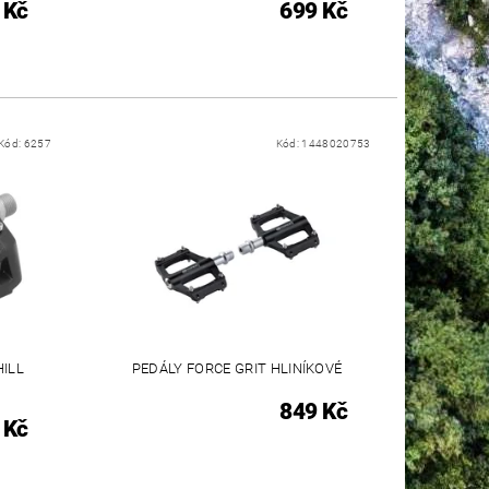
 Kč
699 Kč
Kód:
6257
Kód:
1448020753
ILL
PEDÁLY FORCE GRIT HLINÍKOVÉ
849 Kč
 Kč