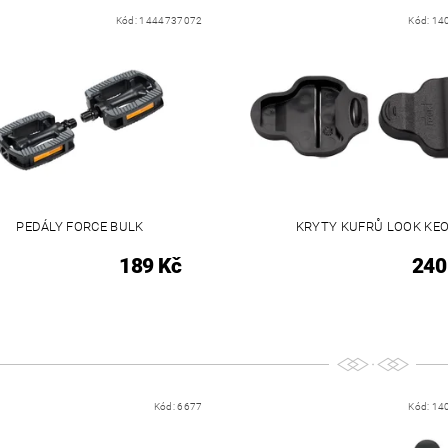
Kód:
1444737072
Kód:
14
PEDÁLY FORCE BULK
KRYTY KUFRŮ LOOK KE
189 Kč
240
Kód:
6677
Kód:
14