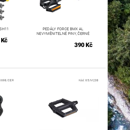
-SH11
PEDÁLY FORCE BMX AL
NEVYMĚNITELNÉ PINY, ČERNÉ
 Kč
390 Kč
0698/CER
Kód:
65/M238