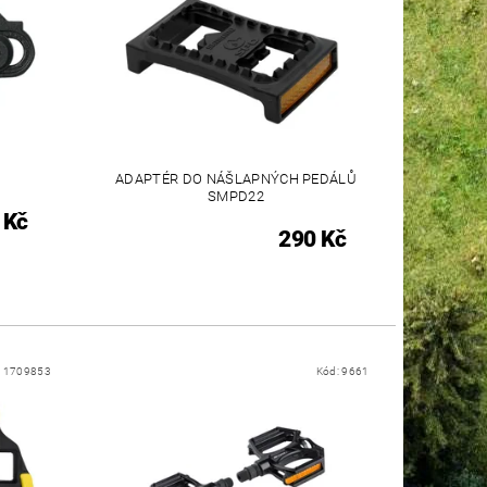
ADAPTÉR DO NÁŠLAPNÝCH PEDÁLŮ
SMPD22
 Kč
290 Kč
11709853
Kód:
9661