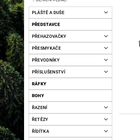
PLÁŠTĚ A DUŠE
PŘEDSTAVCE
PŘEHAZOVAČKY
PŘESMYKAČE
PŘEVODNÍKY
PŘÍSLUŠENSTVÍ
RÁFKY
ROHY
ŘAZENÍ
ŘETĚZY
ŘÍDÍTKA