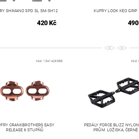
RY SHIMANO SPD SL SM-SH12
KUFRY LOOK KEO GRIP
420 Kč
490
Kód:
1341426589
Kód:
UFRY CRANKBROTHERS EASY
PEDÁLY FORCE BLIZZ NYLON
RELEASE 6 STUPŇŮ
PRŮM. LOŽISKA, ČERNÉ