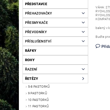
PŘEDSTAVCE
VÁHA: 27
RYCHLOST
PŘEHAZOVAČKY
RYCHLOS
KOMPATIB
PŘESMYKAČE
balený v 
PŘEVODNÍKY
Buďte prvn
PŘÍSLUŠENSTVÍ
Přid
RÁFKY
ROHY
ŘAZENÍ
ŘETĚZY
5-8 PASTORKŮ
9 PASTORKŮ
10 PASTORKŮ
11 PASTORKŮ