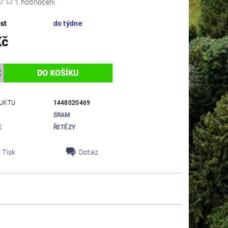
1 hodnocení
st
do týdne
Kč
UKTU
1448020469
SRAM
E
ŘETĚZY
Tisk
Dotaz