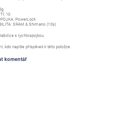
5g
Í: 10
POJKA: PowerLock
ILITA: SRAM & Shimano (10s)
krabičce s rychlospojkou
í, kdo napíše příspěvek k této položce.
at komentář