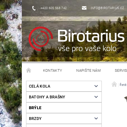
+420 605 568 742
INFO@BIROTARIUS.CZ
KONTAKTY
NAPIŠTE NÁM
SERVI
Řetě
CELÁ KOLA
BATOHY A BRAŠNY
BRÝLE
BRZDY