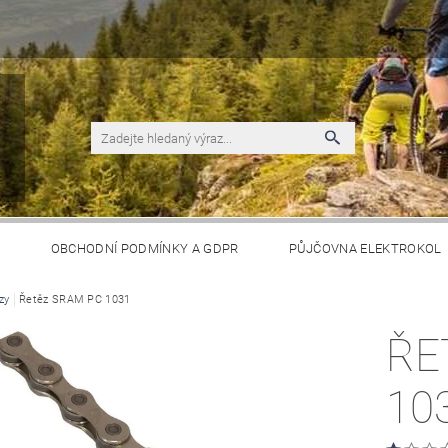
S
OBCHODNÍ PODMÍNKY A GDPR
PŮJČOVNA ELEKTROKOL
zy
Řetěz SRAM PC 1031
ŘE
10