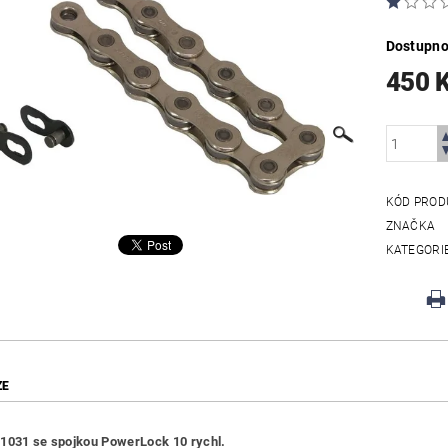
Dostupno
450 
KÓD PROD
ZNAČKA
KATEGORI
ZE
1031 se spojkou PowerLock 10 rychl.