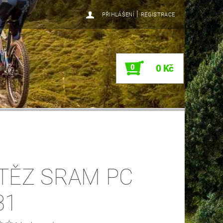
|
PŘIHLÁŠENÍ
REGISTRACE
0
0 Kč
TĚZ SRAM PC
31