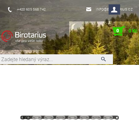
+420 605 568 742
INFO@BIROTARIUS.CZ
0
0 Kč