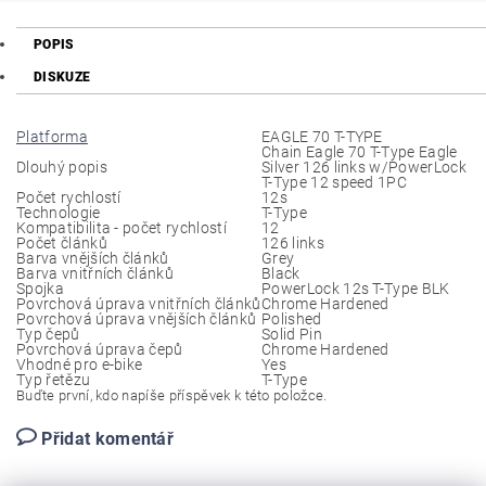
POPIS
DISKUZE
Platforma
EAGLE 70 T-TYPE
Chain Eagle 70 T-Type Eagle
Dlouhý popis
Silver 126 links w/PowerLock
T-Type 12 speed 1PC
Počet rychlostí
12s
Technologie
T-Type
Kompatibilita - počet rychlostí
12
Počet článků
126 links
Barva vnějších článků
Grey
Barva vnitřních článků
Black
Spojka
PowerLock 12s T-Type BLK
Povrchová úprava vnitřních článků
Chrome Hardened
Povrchová úprava vnějších článků
Polished
Typ čepů
Solid Pin
Povrchová úprava čepů
Chrome Hardened
Vhodné pro e-bike
Yes
Typ řetězu
T-Type
Buďte první, kdo napíše příspěvek k této položce.
Přidat komentář