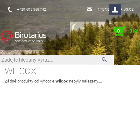
+420 605 568 742
INFO@BIROTARIUS.CZ
0
0 Kč
WILCOX
Žádné produkty od výrobce
Wilcox
nebyly nalezeny....