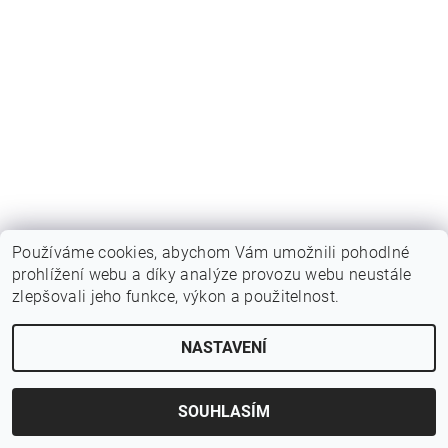
Používáme cookies, abychom Vám umožnili pohodlné
prohlížení webu a díky analýze provozu webu neustále
zlepšovali jeho funkce, výkon a použitelnost.
Upravit nastavení cookies
2026 © Birotarius, všechna práva vyhrazena
NASTAVENÍ
Vytvořil Shoptet
SOUHLASÍM