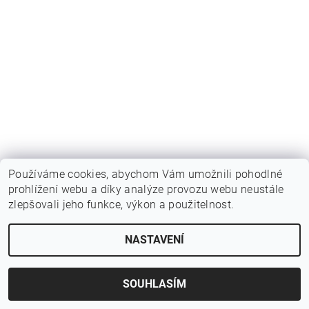
Používáme cookies, abychom Vám umožnili pohodlné
prohlížení webu a díky analýze provozu webu neustále
zlepšovali jeho funkce, výkon a použitelnost.
Upravit nastavení cookies
2026 © Birotarius, všechna práva vyhrazena
NASTAVENÍ
Vytvořil Shoptet
SOUHLASÍM