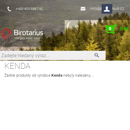
+420 605 568 742
INFO@BIROTARIUS.CZ
0
0 Kč
KENDA
Žádné produkty od výrobce
Kenda
nebyly nalezeny....