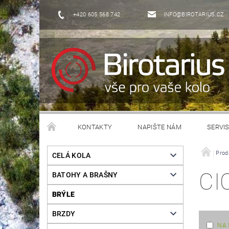
+420 605 568 742
INFO@BIROTARIUS.CZ
KONTAKTY
NAPIŠTE NÁM
SERVI
Prod
CELÁ KOLA
CI
BATOHY A BRAŠNY
BRÝLE
BRZDY
NA 