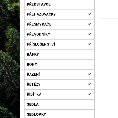
PŘEDSTAVCE
PŘEHAZOVAČKY
PŘESMYKAČE
PŘEVODNÍKY
PŘÍSLUŠENSTVÍ
RÁFKY
ROHY
ŘAZENÍ
ŘETĚZY
ŘÍDÍTKA
SEDLA
SEDLOVKY