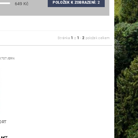
POLOŽEK K ZOBRAZENÍ:
2
649
Kč
1
1
2
Stránka
z
-
položek celkem
0707/ERN
ORT