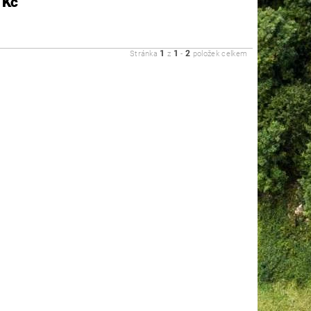
 Kč
1
1
2
Stránka
z
-
položek celkem