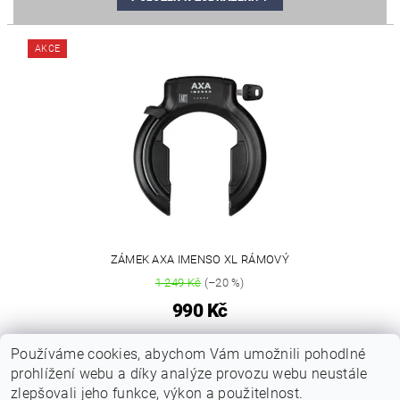
AKCE
ZÁMEK AXA IMENSO XL RÁMOVÝ
1 249 Kč
(–20 %)
990 Kč
1
Používáme cookies, abychom Vám umožnili pohodlné
položek celkem
prohlížení webu a díky analýze provozu webu neustále
zlepšovali jeho funkce, výkon a použitelnost.