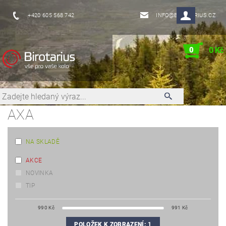
+420 605 568 742
INFO@BIROTARIUS.CZ
0
0 Kč
AXA
NA SKLADĚ
AKCE
NOVINKA
TIP
990
Kč
991
Kč
POLOŽEK K ZOBRAZENÍ:
1