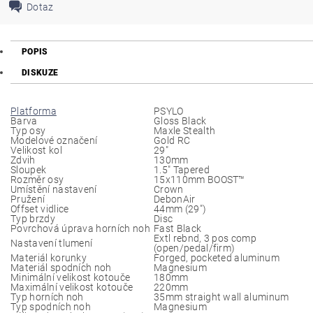
Dotaz
POPIS
DISKUZE
Platforma
PSYLO
Barva
Gloss Black
Typ osy
Maxle Stealth
Modelové označení
Gold RC
Velikost kol
29"
Zdvih
130mm
Sloupek
1.5" Tapered
Rozměr osy
15x110mm BOOST™
Umístění nastavení
Crown
Pružení
DebonAir
Offset vidlice
44mm (29")
Typ brzdy
Disc
Povrchová úprava horních noh
Fast Black
Extl rebnd, 3 pos comp
Nastavení tlumení
(open/pedal/firm)
Materiál korunky
Forged, pocketed aluminum
Materiál spodních noh
Magnesium
Minimální velikost kotouče
180mm
Maximální velikost kotouče
220mm
Typ horních noh
35mm straight wall aluminum
Typ spodních noh
Magnesium