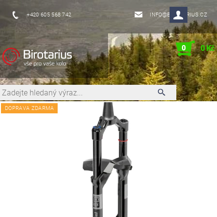
+420 605 568 742
INFO@BIROTARIUS.CZ
0
0 Kč
DOPRAVA ZDARMA