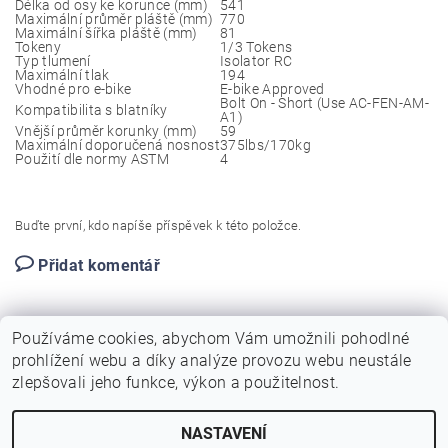
Délka od osy ke korunce (mm)
541
Maximální průměr pláště (mm)
770
Maximální šířka pláště (mm)
81
Tokeny
1/3 Tokens
Typ tlumení
Isolator RC
Maximální tlak
194
Vhodné pro e-bike
E-bike Approved
Bolt On - Short (Use AC-FEN-AM-
Kompatibilita s blatníky
A1)
Vnější průměr korunky (mm)
59
Maximální doporučená nosnost
375lbs/170kg
Použití dle normy ASTM
4
Buďte první, kdo napíše příspěvek k této položce.
Přidat komentář
Používáme cookies, abychom Vám umožnili pohodlné
prohlížení webu a díky analýze provozu webu neustále
zlepšovali jeho funkce, výkon a použitelnost.
NASTAVENÍ