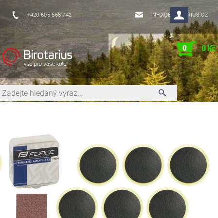
+420 605 568 742
INFO@BIROTARIUS.CZ
0
0 Kč