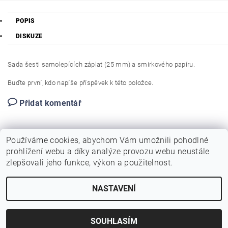
POPIS
DISKUZE
Sada šesti samolepících záplat (25 mm) a smirkového papíru.
Buďte první, kdo napíše příspěvek k této položce.
Přidat komentář
Používáme cookies, abychom Vám umožnili pohodlné
prohlížení webu a díky analýze provozu webu neustále
zlepšovali jeho funkce, výkon a použitelnost.
NASTAVENÍ
Upravit nastavení cookies
2026 © Birotarius, všechna práva vyhrazena
Vytvořil Shoptet
SOUHLASÍM