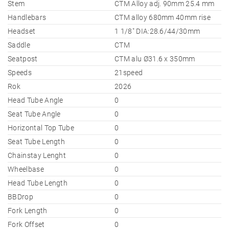
Stem
CTM Alloy adj. 90mm 25.4 mm
Handlebars
CTM alloy 680mm 40mm rise
Headset
1 1/8" DIA:28.6/44/30mm
Saddle
CTM
Seatpost
CTM alu Ø31.6 x 350mm
Speeds
21speed
Rok
2026
Head Tube Angle
0
Seat Tube Angle
0
Horizontal Top Tube
0
Seat Tube Length
0
Chainstay Lenght
0
Wheelbase
0
Head Tube Length
0
BBDrop
0
Fork Length
0
Fork Offset
0