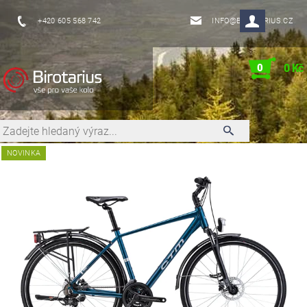
+420 605 568 742
INFO@BIROTARIUS.CZ
0
0 Kč
NOVINKA