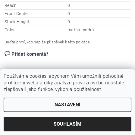
Reach
0
Front Center
0
Stack Height
0
Color
matná modrá
Buďte první, kdo napíše příspěvek k této položce.
Přidat komentář
Používáme cookies, abychom Vám umožnili pohodlné
prohlížení webu a díky analýze provozu webu neustále
zlepšovali jeho funkce, výkon a použitelnost.
NASTAVENÍ
Upravit nastavení cookies
2026 © Birotarius, všechna práva vyhrazena
Vytvořil Shoptet
SOUHLASÍM