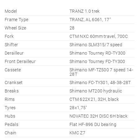
Model
TRANZ 1.0 trek
Frame Type
TRANZ, AL 6061, 17"
Wheel Size
28
Fork
CTM NXC 60mm travel, 700C
Shifter
Shimano SLM315/7 speed
Derailleur
Shimano Tourney RD-TY300
Front Derailleur
Shimano Tourney FD-TY300
Cassete
Shimano MF-TZ500 7 speed 14-
28T
Crankset
Shimano FC-TY301, 48-38-28T
Breaks
Shimano MT200 hydraulic
Rims
CTM 622X21, 32H, black
Tyres
28x1,75"
Hubs
NOVATEC 32H DISC 6H black
Pedals
Flat HF-896 DU bearing
Chain
KMC Z7