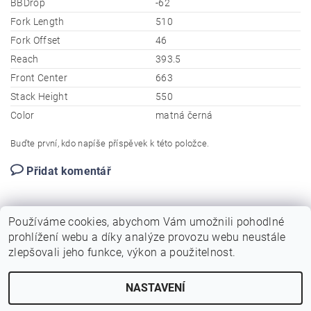
BBDrop
-62
Fork Length
510
Fork Offset
46
Reach
393.5
Front Center
663
Stack Height
550
Color
matná černá
Buďte první, kdo napíše příspěvek k této položce.
Přidat komentář
Používáme cookies, abychom Vám umožnili pohodlné
prohlížení webu a díky analýze provozu webu neustále
zlepšovali jeho funkce, výkon a použitelnost.
NASTAVENÍ
Upravit nastavení cookies
2026 © Birotarius, všechna práva vyhrazena