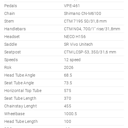
Pedals
VPE-461
Chain
Shimano CN-M6100
Stem
CTM 7195 50/31,8 mm
Handlebars
CTM N04, 700/1" rise/31,8mm
Headset
NECO H156
Saddle
SR Vivo Unitech
Seatpost
CTM LCSP-53, 350/31,6 mm
Speeds
12 speed
Rok
2026
Head Tube Angle
68.5
Seat Tube Angle
73.5
Horizontal Top Tube
575
Seat Tube Length
370
Chainstay Lenght
455
Wheelbase
1000.5
Head Tube Length
100