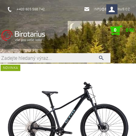
+420 605 568 742
INFO@BIROTARIUS.CZ
0
0 Kč
NOVINKA