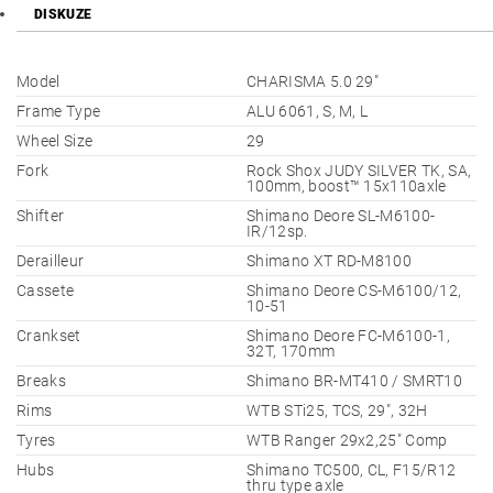
DISKUZE
Model
CHARISMA 5.0 29"
Frame Type
ALU 6061, S, M, L
Wheel Size
29
Fork
Rock Shox JUDY SILVER TK, SA,
100mm, boost™ 15x110axle
Shifter
Shimano Deore SL-M6100-
IR/12sp.
Derailleur
Shimano XT RD-M8100
Cassete
Shimano Deore CS-M6100/12,
10-51
Crankset
Shimano Deore FC-M6100-1,
32T, 170mm
Breaks
Shimano BR-MT410 / SMRT10
Rims
WTB STi25, TCS, 29", 32H
Tyres
WTB Ranger 29x2,25" Comp
Hubs
Shimano TC500, CL, F15/R12
thru type axle