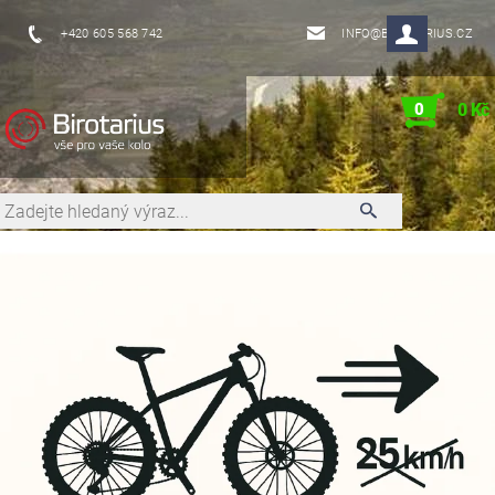
+420 605 568 742
INFO@BIROTARIUS.CZ
0
0 Kč