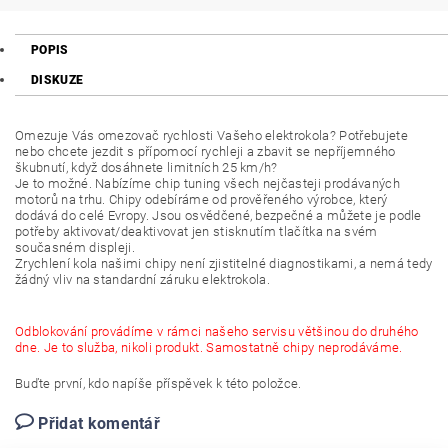
POPIS
DISKUZE
Omezuje Vás omezovač rychlosti Vašeho elektrokola? Potřebujete
nebo chcete jezdit s přípomocí rychleji a zbavit se nepříjemného
škubnutí, když dosáhnete limitních 25 km/h?
Je to možné. Nabízíme chip tuning všech nejčasteji prodávaných
motorů na trhu. Chipy odebíráme od prověřeného výrobce, který
dodává do celé Evropy. Jsou osvědčené, bezpečné a můžete je podle
potřeby aktivovat/deaktivovat jen stisknutím tlačítka na svém
současném displeji.
Zrychlení kola našimi chipy není zjistitelné diagnostikami, a nemá tedy
žádný vliv na standardní záruku elektrokola.
Odblokování provádíme v rámci našeho servisu většinou do druhého
dne. Je to služba, nikoli produkt. Samostatně chipy neprodáváme.
Buďte první, kdo napíše příspěvek k této položce.
Přidat komentář