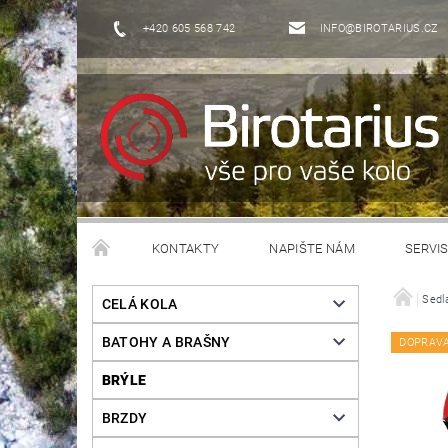
+420 605 568 742
INFO@BIROTARIUS.CZ
KONTAKTY
NAPIŠTE NÁM
SERVI
Sedl
CELÁ KOLA
BATOHY A BRAŠNY
DOPRAV
BRÝLE
BRZDY