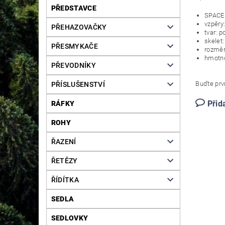
PŘEDSTAVCE
SPACE 
vzpěry
PŘEHAZOVAČKY
tvar: p
skelet:
PŘESMYKAČE
rozměr
hmotno
PŘEVODNÍKY
Buďte prvn
PŘÍSLUŠENSTVÍ
Přid
RÁFKY
ROHY
ŘAZENÍ
ŘETĚZY
ŘÍDÍTKA
SEDLA
SEDLOVKY