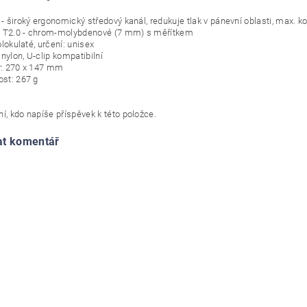
- široký ergonomický středový kanál, redukuje tlak v pánevní oblasti, max. k
: T2.0 - chrom-molybdenové (7 mm) s měřítkem
olokulaté, určení: unisex
 nylon, U-clip kompatibilní
: 270 x 147 mm
st: 267 g
í, kdo napíše příspěvek k této položce.
at komentář