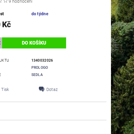
9 hodnocení
st
do týdne
 Kč
UKTU
1340032026
PROLOGO
E
SEDLA
Tisk
Dotaz