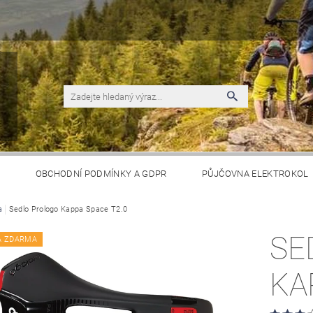
S
OBCHODNÍ PODMÍNKY A GDPR
PŮJČOVNA ELEKTROKOL
a
Sedlo Prologo Kappa Space T2.0
SE
A ZDARMA
KA