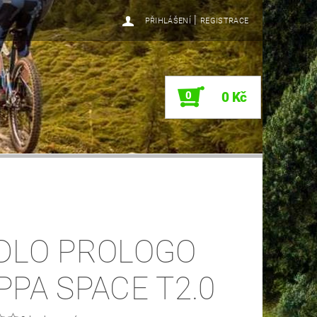
|
PŘIHLÁŠENÍ
REGISTRACE
0
0 Kč
DLO PROLOGO
PPA SPACE T2.0