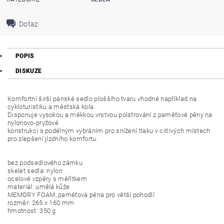
Dotaz
POPIS
DISKUZE
Komfortní širší pánské sedlo ploššího tvaru vhodné například na
cykloturistiku a městská kola.
Disponuje vysokou a měkkou vrstvou polstrování z paměťové pěny na
nylonovo-pryžové
konstrukci s podélným vybráním pro snížení tlaku v citlivých místech
pro zlepšení jízdního komfortu.
bez podsedlového zámku
skelet sedla: nylon
ocelové vzpěry s měřítkem
materiál: umělá kůže
MEMORY FOAM, paměťová pěna pro větší pohodlí
rozměr: 265 x 160 mm
hmotnost: 350 g