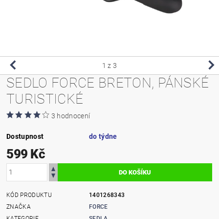
1
z 3
SEDLO FORCE BRETON, PÁNSKÉ
TURISTICKÉ
3 hodnocení
Dostupnost
do týdne
599 Kč
KÓD PRODUKTU
1401268343
ZNAČKA
FORCE
KATEGORIE
SEDLA