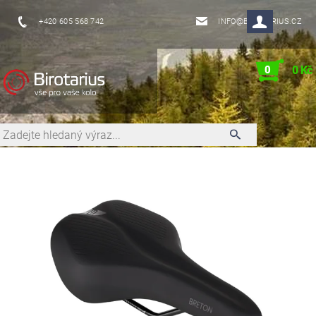
+420 605 568 742
INFO@BIROTARIUS.CZ
0
0 Kč