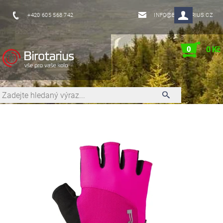
+420 605 568 742
INFO@BIROTARIUS.CZ
0
0 Kč