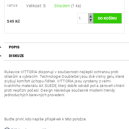
Velikost: S
Skladem
(1 ks)
10072/S
549 Kč
POPIS
DISKUZE
Rukavice VITTORIA disponují v současnosti nejlepší ochranou proti
otlakům a vybracím. Technologie DoubleGel jsou dvě vrstvy gelu, které
zvyšují komfort úchopu řídítek. VITTORIA jsou vyrobeny z velmi
kvalitního materiálu AX SUEDE, který dobře odvádí pot a zároveň chrání
proti nepřízni počasí. Design následuje současné moderní trendy
jednoduchých barevných provedení.
Buďte první, kdo napíše příspěvek k této položce.