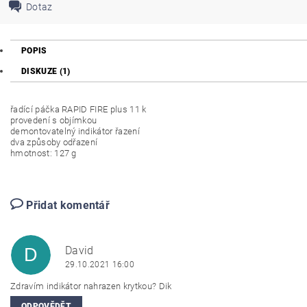
Dotaz
POPIS
DISKUZE (1)
řadící páčka RAPID FIRE plus 11 k
provedení s objímkou
demontovatelný indikátor řazení
dva způsoby odřazení
hmotnost: 127 g
Přidat komentář
David
D
29.10.2021 16:00
Zdravím indikátor nahrazen krytkou? Dik
ODPOVĚDĚT