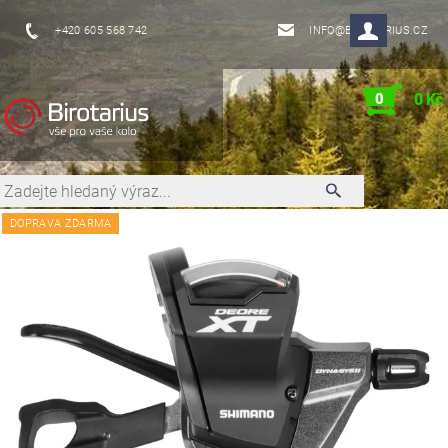
+420 605 568 742
INFO@BIROTARIUS.CZ
0
0 Kč
DOPRAVA ZDARMA