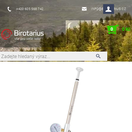
+420 605 568 742
INFO@BIROTARIUS.CZ
0
0 Kč