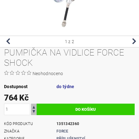
1
z 2
PUMPIČKA NA VIDLICE FORCE
SHOCK
Neohodnoceno
Dostupnost
do týdne
764 Kč
KÓD PRODUKTU
1351342360
ZNAČKA
FORCE
KATEGORIE
PŘÍSLUŠENSTVÍ