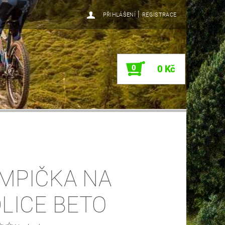
|
PŘIHLÁŠENÍ
REGISTRACE
0
0 Kč
MPIČKA NA
DLICE BETO