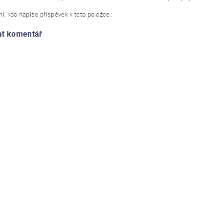
í, kdo napíše příspěvek k této položce.
at komentář