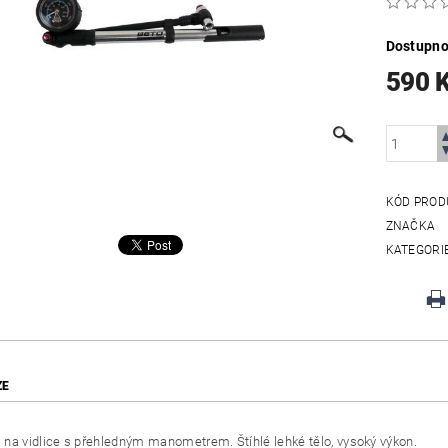
Dostupno
590 
KÓD PROD
ZNAČKA
KATEGORI
ZE
na vidlice s přehledným manometrem. Štíhlé lehké tělo, vysoký výkon.