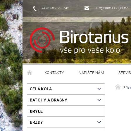
+420 605 568 742
INFO@BIROTARIUS.CZ
KONTAKTY
NAPIŠTE NÁM
SERVI
Přísl
CELÁ KOLA
BATOHY A BRAŠNY
BRÝLE
BRZDY