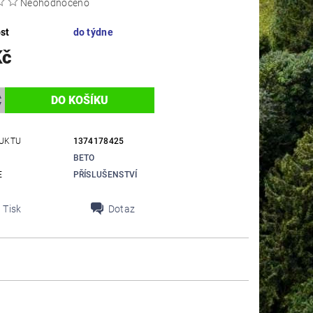
Neohodnoceno
st
do týdne
Kč
UKTU
1374178425
BETO
E
PŘÍSLUŠENSTVÍ
Tisk
Dotaz