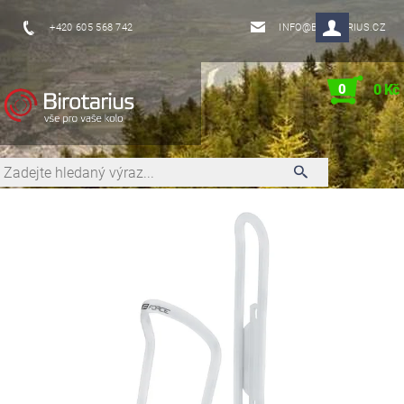
+420 605 568 742
INFO@BIROTARIUS.CZ
0
0 Kč