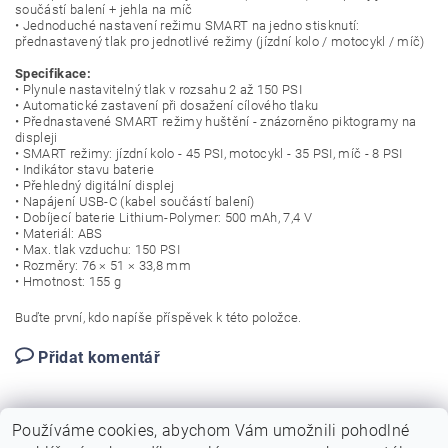
součástí balení + jehla na míč
• Jednoduché nastavení režimu SMART na jedno stisknutí:
přednastavený tlak pro jednotlivé režimy (jízdní kolo / motocykl / míč)
Specifikace:
• Plynule nastavitelný tlak v rozsahu 2 až 150 PSI
• Automatické zastavení při dosažení cílového tlaku
• Přednastavené SMART režimy huštění - znázorněno piktogramy na
displeji
• SMART režimy: jízdní kolo - 45 PSI, motocykl - 35 PSI, míč - 8 PSI
• Indikátor stavu baterie
• Přehledný digitální displej
• Napájení USB-C (kabel součástí balení)
• Dobíjecí baterie Lithium-Polymer: 500 mAh, 7,4 V
• Materiál: ABS
• Max. tlak vzduchu: 150 PSI
• Rozměry: 76 × 51 × 33,8 mm
• Hmotnost: 155 g
Buďte první, kdo napíše příspěvek k této položce.
Přidat komentář
Používáme cookies, abychom Vám umožnili pohodlné