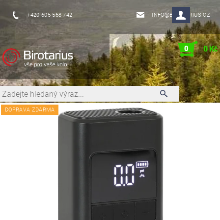
+420 605 568 742
INFO@BIROTARIUS.CZ
0
0 Kč
DOPRAVA ZDARMA