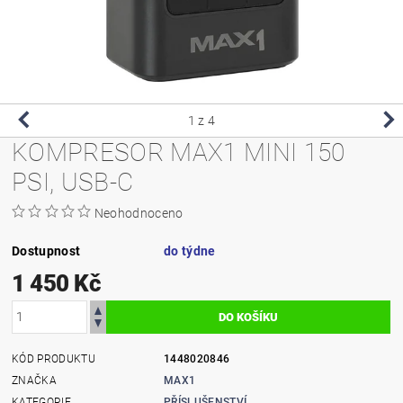
1
z 4
KOMPRESOR MAX1 MINI 150
PSI, USB-C
Neohodnoceno
Dostupnost
do týdne
1 450 Kč
KÓD PRODUKTU
1448020846
ZNAČKA
MAX1
KATEGORIE
PŘÍSLUŠENSTVÍ