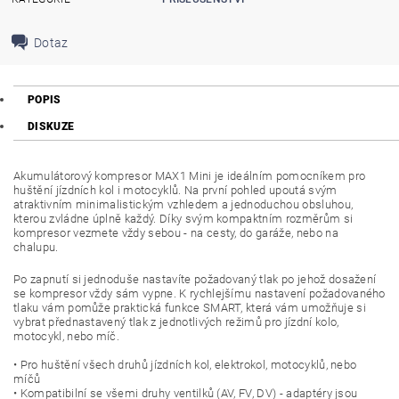
Dotaz
POPIS
DISKUZE
Akumulátorový kompresor MAX1 Mini je ideálním pomocníkem pro
huštění jízdních kol i motocyklů. Na první pohled upoutá svým
atraktivním minimalistickým vzhledem a jednoduchou obsluhou,
kterou zvládne úplně každý. Díky svým kompaktním rozměrům si
kompresor vezmete vždy sebou - na cesty, do garáže, nebo na
chalupu.
Po zapnutí si jednoduše nastavíte požadovaný tlak po jehož dosažení
se kompresor vždy sám vypne. K rychlejšímu nastavení požadovaného
tlaku vám pomůže praktická funkce SMART, která vám umožňuje si
vybrat přednastavený tlak z jednotlivých režimů pro jízdní kolo,
motocykl, nebo míč.
• Pro huštění všech druhů jízdních kol, elektrokol, motocyklů, nebo
míčů
• Kompatibilní se všemi druhy ventilků (AV, FV, DV) - adaptéry jsou