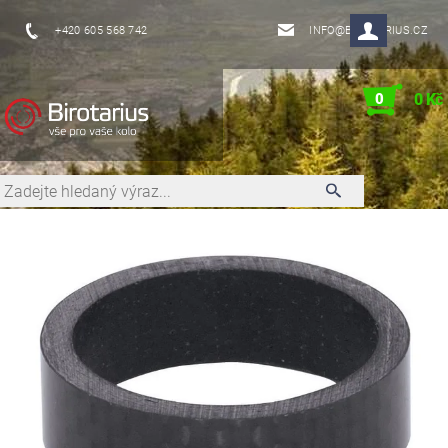
+420 605 568 742
INFO@BIROTARIUS.CZ
0
0 Kč