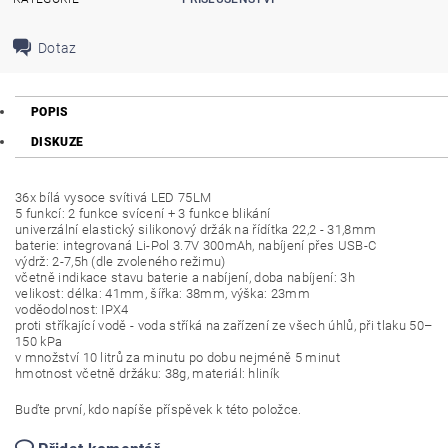
Dotaz
POPIS
DISKUZE
36x bílá vysoce svítivá LED 75LM
5 funkcí: 2 funkce svícení + 3 funkce blikání
univerzální elastický silikonový držák na řídítka 22,2 - 31,8mm
baterie: integrovaná Li-Pol 3.7V 300mAh, nabíjení přes USB-C
výdrž: 2-7,5h (dle zvoleného režimu)
včetně indikace stavu baterie a nabíjení, doba nabíjení: 3h
velikost: délka: 41mm, šířka: 38mm, výška: 23mm
voděodolnost: IPX4
proti stříkající vodě - voda stříká na zařízení ze všech úhlů, při tlaku 50–
150 kPa
v množství 10 litrů za minutu po dobu nejméně 5 minut
hmotnost včetně držáku: 38g, materiál: hliník
Buďte první, kdo napíše příspěvek k této položce.