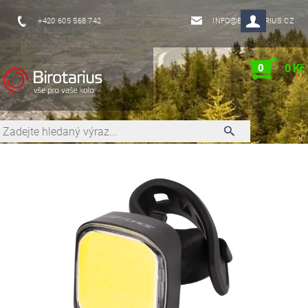
+420 605 568 742
INFO@BIROTARIUS.CZ
0
0 Kč