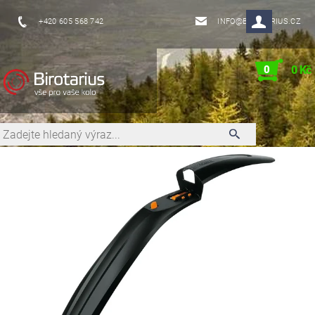
+420 605 568 742
INFO@BIROTARIUS.CZ
0
0 Kč