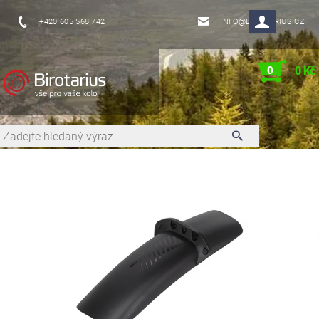
+420 605 568 742
INFO@BIROTARIUS.CZ
0
0 Kč