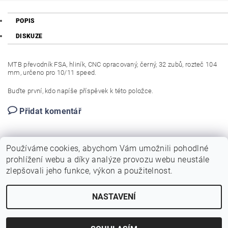
POPIS
DISKUZE
MTB převodník FSA, hliník, CNC opracovaný, černý, 32 zubů, rozteč 104
mm, určeno pro 10/11 speed.
Buďte první, kdo napíše příspěvek k této položce.
Přidat komentář
Používáme cookies, abychom Vám umožnili pohodlné
prohlížení webu a díky analýze provozu webu neustále
zlepšovali jeho funkce, výkon a použitelnost.
NASTAVENÍ
Upravit nastavení cookies
2026 © Birotarius, všechna práva vyhrazena
Vytvořil Shoptet