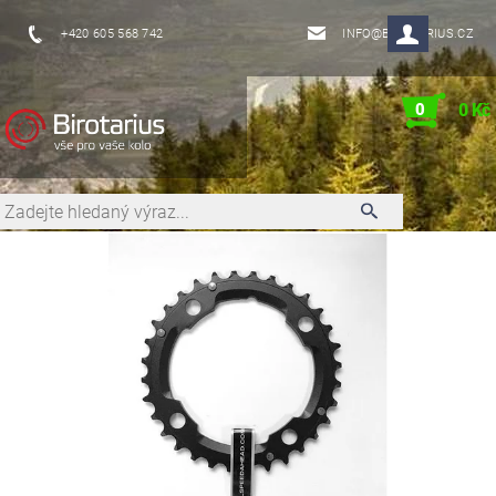
+420 605 568 742
INFO@BIROTARIUS.CZ
0
0 Kč