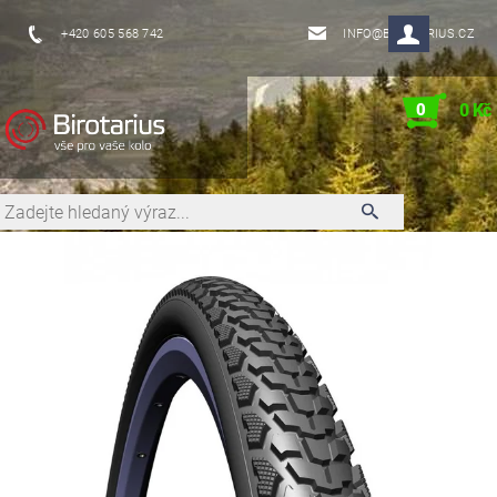
+420 605 568 742
INFO@BIROTARIUS.CZ
0
0 Kč