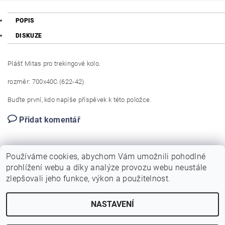
POPIS
DISKUZE
Plášť Mitas pro trekingové kolo.
rozměr: 700x40C (622-42)
Buďte první, kdo napíše příspěvek k této položce.
Přidat komentář
Používáme cookies, abychom Vám umožnili pohodlné
prohlížení webu a díky analýze provozu webu neustále
zlepšovali jeho funkce, výkon a použitelnost.
NASTAVENÍ
Upravit nastavení cookies
2026 © Birotarius, všechna práva vyhrazena