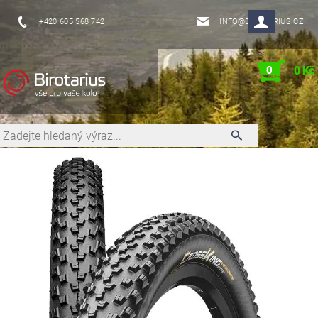
+420 605 568 742
INFO@BIROTARIUS.CZ
0
0 Kč