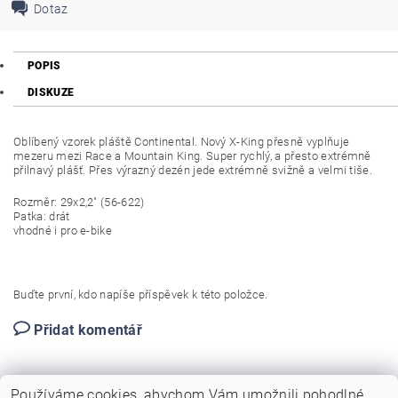
Dotaz
POPIS
DISKUZE
Oblíbený vzorek pláště Continental. Nový X-King přesně vyplňuje
mezeru mezi Race a Mountain King. Super rychlý, a přesto extrémně
přilnavý plášť. Přes výrazný dezén jede extrémně svižně a velmi tiše.
Rozměr: 29x2,2" (56-622)
Patka: drát
vhodné i pro e-bike
Buďte první, kdo napíše příspěvek k této položce.
Přidat komentář
Používáme cookies, abychom Vám umožnili pohodlné