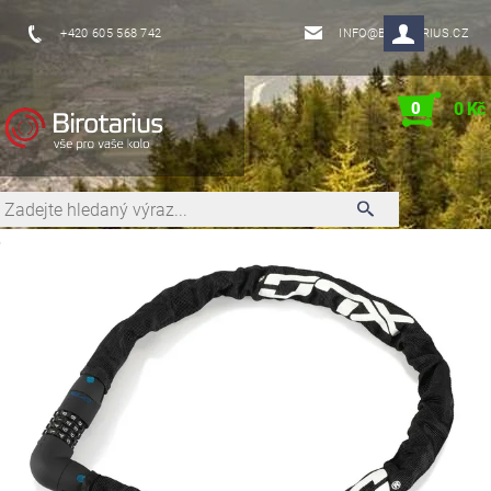
+420 605 568 742
INFO@BIROTARIUS.CZ
0
0 Kč