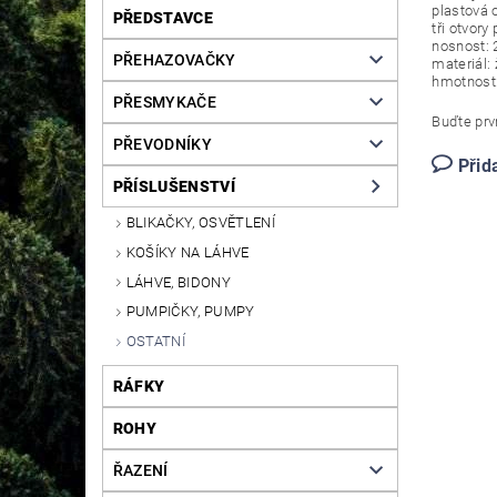
plastová 
PŘEDSTAVCE
tři otvory
nosnost: 
PŘEHAZOVAČKY
materiál:
hmotnost:
PŘESMYKAČE
Buďte prvn
PŘEVODNÍKY
Přid
PŘÍSLUŠENSTVÍ
BLIKAČKY, OSVĚTLENÍ
KOŠÍKY NA LÁHVE
LÁHVE, BIDONY
PUMPIČKY, PUMPY
OSTATNÍ
RÁFKY
ROHY
ŘAZENÍ