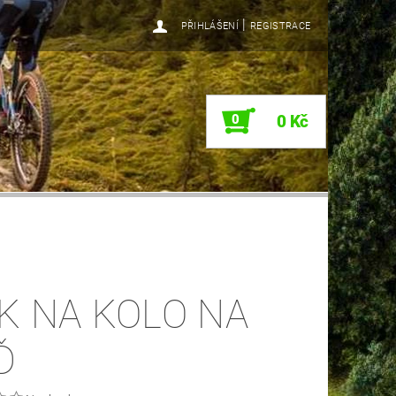
|
PŘIHLÁŠENÍ
REGISTRACE
0
0 Kč
K NA KOLO NA
Ď