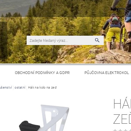
S
OBCHODNÍ PODMÍNKY A GDPR
PŮJČOVNA ELEKTROKOL
ušenství
ostatní
Hák na kolo na zeď
HÁ
ZE