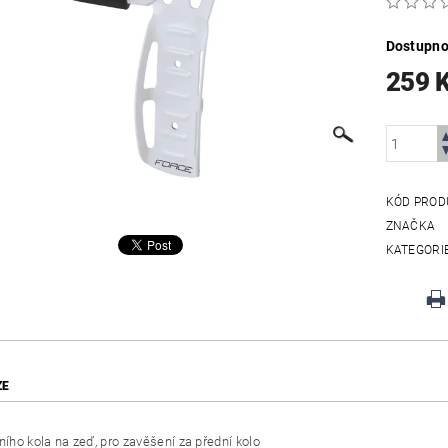
Dostupno
259 
KÓD PROD
ZNAČKA
KATEGORI
ZE
ního kola na zeď, pro zavěšení za přední kolo