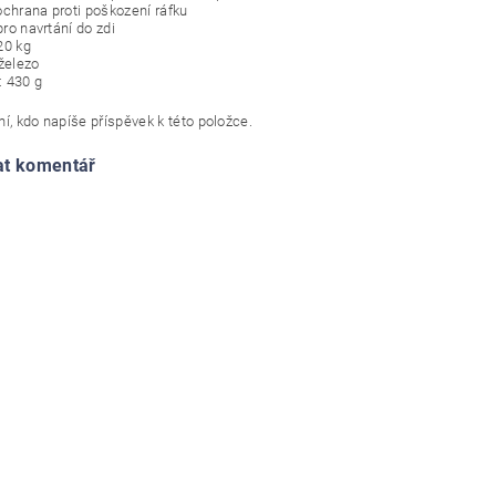
ochrana proti poškození ráfku
 pro navrtání do zdi
20 kg
 železo
 430 g
í, kdo napíše příspěvek k této položce.
at komentář