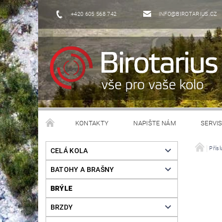
+420 605 568 742
INFO@BIROTARIUS.CZ
KONTAKTY
NAPIŠTE NÁM
SERVI
Přísl
CELÁ KOLA
BATOHY A BRAŠNY
BRÝLE
BRZDY