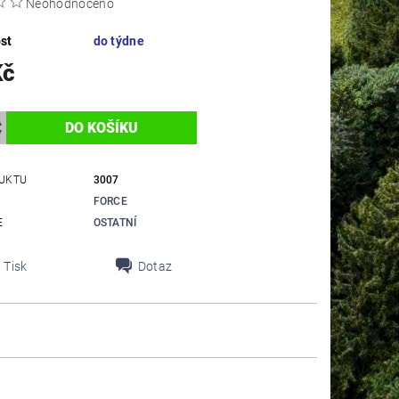
Neohodnoceno
st
do týdne
Kč
UKTU
3007
FORCE
E
OSTATNÍ
Tisk
Dotaz