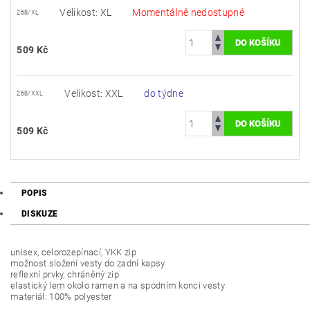
Velikost: XL
Momentálně nedostupné
268/XL
509 Kč
Velikost: XXL
do týdne
268/XXL
509 Kč
POPIS
DISKUZE
unisex, celorozepínací, YKK zip
možnost složení vesty do zadní kapsy
reflexní prvky, chráněný zip
elastický lem okolo ramen a na spodním konci vesty
materiál: 100% polyester