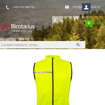
+420 605 568 742
INFO@BIROTARIUS.CZ
0
0 Kč