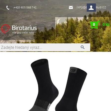
+420 605 568 742
INFO@BIROTARIUS.CZ
0
0 Kč