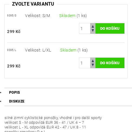
ZVOLTE VARIANTU
Velikost: S/M
Skladem
(1 ks)
9395/S
299 Kč
Velikost: L/XL
Skladem
(1 ks)
9395/L
299 Kč
POPIS
DISKUZE
silné zimní cyklistické ponožky, vhodné i pro další sporty
velikost S - M odpovídá EUR 36 - 41 / UK 4 – 7
velikost L - XL odpovídá EUR 42 - 47 / UK 8 - 11
ponožky označeny R + L