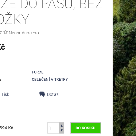
ZE DO PASU, BEZ
OŽKY
Neohodnoceno
Kč
FORCE
E
OBLEČENÍ A TRETRY
Tisk
Dotaz
594 Kč