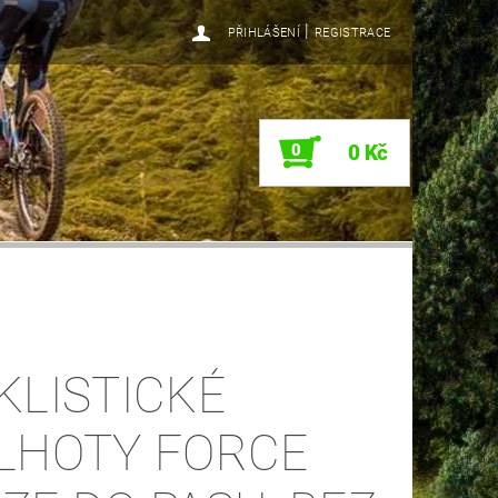
|
PŘIHLÁŠENÍ
REGISTRACE
0
0 Kč
KLISTICKÉ
LHOTY FORCE