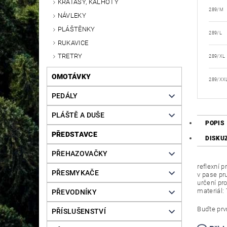
KRAŤASY, KALHOTY
289/M
NÁVLEKY
PLÁŠTĚNKY
289/L
RUKAVICE
TRETRY
289/XL
OMOTÁVKY
289/XX
PEDÁLY
PLÁŠTĚ A DUŠE
POPIS
PŘEDSTAVCE
DISKU
PŘEHAZOVAČKY
reflexní p
PŘESMYKAČE
v pase pr
určení pro
materiál:
PŘEVODNÍKY
Buďte prvn
PŘÍSLUŠENSTVÍ