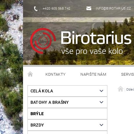
+420 605 568 742
INFO@BIROTARIUS.CZ
KONTAKTY
NAPIŠTE NÁM
SERVI
Obleč
CELÁ KOLA
BATOHY A BRAŠNY
BRÝLE
BRZDY