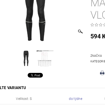
MA
VL
594 
ZNAČKA
KATEGORI
LTE VARIANTU
Velikost: S
do týdne