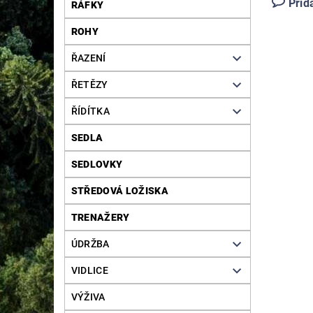
Přid
RÁFKY
ROHY
ŘAZENÍ
ŘETĚZY
ŘÍDÍTKA
SEDLA
SEDLOVKY
STŘEDOVÁ LOŽISKA
TRENAŽERY
ÚDRŽBA
VIDLICE
VÝŽIVA