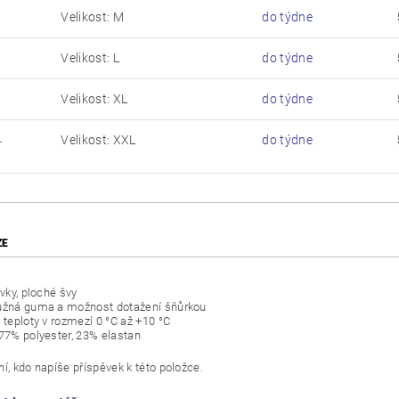
Velikost: M
do týdne
Velikost: L
do týdne
Velikost: XL
do týdne
Velikost: XXL
do týdne
L
ZE
rvky, ploché švy
užná guma a možnost dotažení šňůrkou
 teploty v rozmezí 0 °C až +10 °C
 77% polyester, 23% elastan
í, kdo napíše příspěvek k této položce.