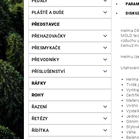
PEDÁLY
PARAM
PLÁŠTĚ A DUŠE
DISKU
PŘEDSTAVCE
Helma CRU
MOLD tech
PŘEHAZOVAČKY
vzduchu uv
čemuž můž
PŘESMYKAČE
Helmu lze
PŘEVODNÍKY
Utahování
PŘÍSLUŠENSTVÍ
Helma 
RÁFKY
Tvrdá 
Vynika
ROHY
Certif
Materi
Vnitřní
ŘAZENÍ
Výstel
Jednod
ŘETĚZY
Odníma
Stylov
ŘÍDÍTKA
Váha: 
Baleno