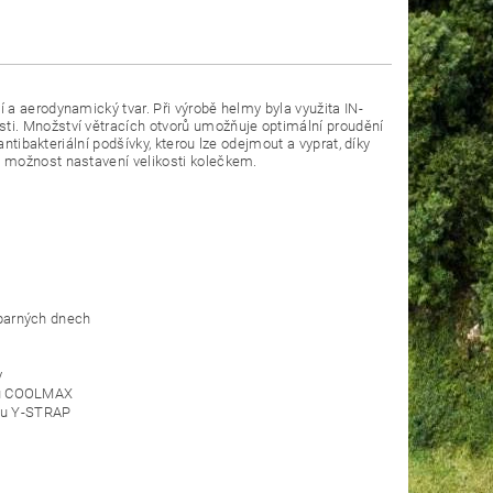
a aerodynamický tvar. Při výrobě helmy byla využita IN-
ti. Množství větracích otvorů umožňuje optimální proudění
ntibakteriální podšívky, kterou lze odejmout a vyprat, díky
 možnost nastavení velikosti kolečkem.
 parných dnech
y
iálu COOLMAX
uhu Y-STRAP