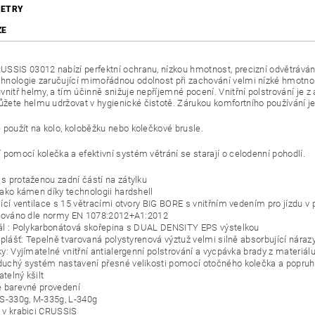
ETRY
ZE
SSIS 03012 nabízí perfektní ochranu, nízkou hmotnost, precizní odvětrávání 
nologie zaručující mimořádnou odolnost při zachování velmi nízké hmotnos
nitř helmy, a tím účinně snižuje nepříjemné pocení. Vnitřní polstrování je z a
ete helmu udržovat v hygienické čistotě. Zárukou komfortního používání je
 použít na kolo, koloběžku nebo kolečkové brusle.
 pomocí kolečka a efektivní systém větrání se starají o celodenní pohodlí.
s protaženou zadní částí na zátylku
jako kámen díky technologii hardshell
jící ventilace s 15 větracími otvory BIG BORE s vnitřním vedením pro jízdu v
ikováno dle normy EN 1078:2012+A1:2012
ál : Polykarbonátová skořepina s DUAL DENSITY EPS výstelkou
 plášť: Tepelně tvarovaná polystyrenová výztuž velmi silně absorbující náraz
ky: Vyjímatelné vnitřní antialergenní polstrování a vycpávka brady z mater
uchý systém nastavení přesné velikosti pomocí otočného kolečka a popr
telný kšilt
é barevné provedení
S-330g, M-335g, L-340g
 v krabici CRUSSIS