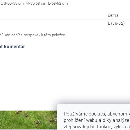
st: S-50-55 cm, M-55-58 cm, L-58-62 cm
černá
L (58-62)
í, kdo napíše příspěvek k této položce.
at komentář
Používáme cookies, abychom 
prohlížení webu a díky analýz
zlepšovali jeho funkce, výkon a