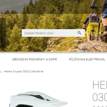
S
OBCHODNÍ PODMÍNKY A GDPR
PŮJČOVNA ELEKTROKOL
my
Helma Crussis 03012 bílo-černá
HE
03