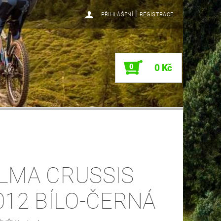
|
PŘIHLÁŠENÍ
REGISTRACE
0
0 Kč
LMA CRUSSIS
012 BÍLO-ČERNÁ