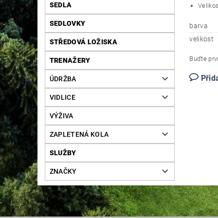
SEDLA
Veliko
SEDLOVKY
barva
velikost
STŘEDOVÁ LOŽISKA
Buďte prvn
TRENAŽERY
Přid
ÚDRŽBA
VIDLICE
VÝŽIVA
ZAPLETENÁ KOLA
SLUŽBY
ZNAČKY