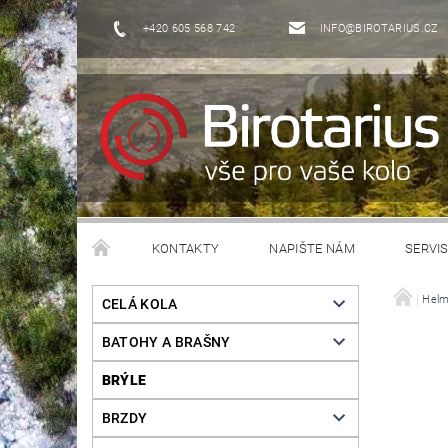
+420 605 568 742
INFO@BIROTARIUS.CZ
KONTAKTY
NAPIŠTE NÁM
SERVI
Hel
CELÁ KOLA
BATOHY A BRAŠNY
BRÝLE
BRZDY