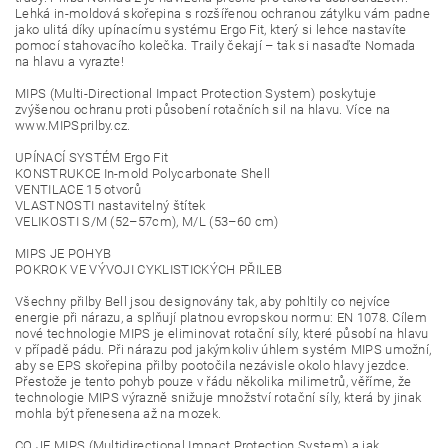
Lehká in-moldová skořepina s rozšířenou ochranou zátylku vám padne
jako ulitá díky upínacímu systému Ergo Fit, který si lehce nastavíte
pomocí stahovacího kolečka. Traily čekají – tak si nasaďte Nomada
na hlavu a vyrazte!
MIPS (Multi-Directional Impact Protection System) poskytuje
zvýšenou ochranu proti působení rotačních sil na hlavu. Více na
www.MIPSprilby.cz.
UPÍNACÍ SYSTÉM Ergo Fit
KONSTRUKCE In-mold Polycarbonate Shell
VENTILACE 15 otvorů
VLASTNOSTI nastavitelný štítek
VELIKOSTI S/M (52–57cm), M/L (53–60 cm)
MIPS JE POHYB
POKROK VE VÝVOJI CYKLISTICKÝCH PŘILEB
Všechny přilby Bell jsou designovány tak, aby pohltily co nejvíce
energie při nárazu, a splňují platnou evropskou normu: EN 1078. Cílem
nové technologie MIPS je eliminovat rotační síly, které působí na hlavu
v případě pádu. Při nárazu pod jakýmkoliv úhlem systém MIPS umožní,
aby se EPS skořepina přilby pootočila nezávisle okolo hlavy jezdce.
Přestože je tento pohyb pouze v řádu několika milimetrů, věříme, že
technologie MIPS výrazně snižuje množství rotační síly, která by jinak
mohla být přenesena až na mozek.
CO JE MIPS (Multidirectional Impact Protection System) a jak