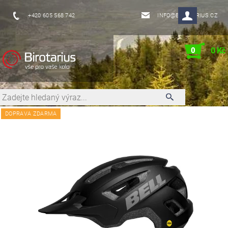
+420 605 568 742
INFO@BIROTARIUS.CZ
0
0 Kč
DOPRAVA ZDARMA