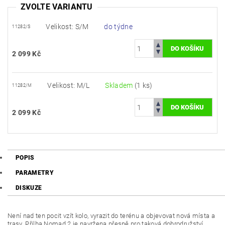
ZVOLTE VARIANTU
Velikost: S/M
do týdne
11282/S
2 099 Kč
Velikost: M/L
Skladem
(1 ks)
11282/M
2 099 Kč
POPIS
PARAMETRY
DISKUZE
Není nad ten pocit vzít kolo, vyrazit do terénu a objevovat nová místa a
trasy. Přilba Nomad 2 je navržena přesně pro taková dobrodružství.