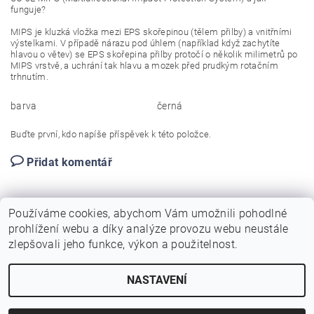
funguje?
MIPS je kluzká vložka mezi EPS skořepinou (tělem přilby) a vnitřními
výstelkami. V případě nárazu pod úhlem (například když zachytíte
hlavou o větev) se EPS skořepina přilby protočí o několik milimetrů po
MIPS vrstvě, a uchrání tak hlavu a mozek před prudkým rotačním
trhnutím.
barva
černá
Buďte první, kdo napíše příspěvek k této položce.
Přidat komentář
Používáme cookies, abychom Vám umožnili pohodlné
prohlížení webu a díky analýze provozu webu neustále
zlepšovali jeho funkce, výkon a použitelnost.
NASTAVENÍ
Upravit nastavení cookies
2026 © Birotarius, všechna práva vyhrazena