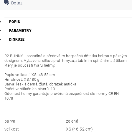
Dotaz
POPIS
PARAMETRY
DISKUZE
R2 BUNNY - pohodlná a především bezpečná dětstká helma s pěkným
designem. Vybavena síťkou proti hmyzu, stabilním upínáním a štítkem,
který je součástí tvaru helmy.
Popis velikostí: XS: 48-52 cm
Hmotnost: XS:180 g
Barva: lesklá černá, žlutá, obrázek autíčka
Počet ventilačních otvorů: 13
Odolnost helmy garantuje prověřená bezpečnost dle normy CE EN
1078
barva
zelená
velikost
XS (46-52 cm)