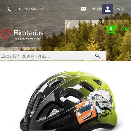
+420 605 568 742
INFO@BIROTARIUS.CZ
0
0 Kč