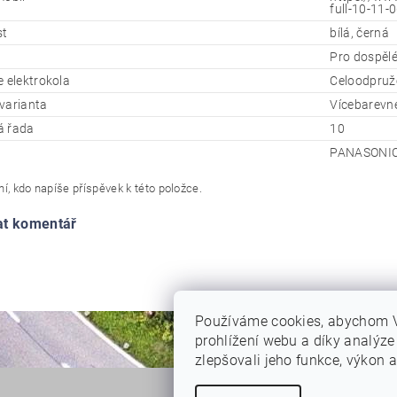
full-10-11-0
st
bílá, černá
Pro dospěl
e elektrokola
Celoodpru
varianta
Vícebarevn
á řada
10
PANASONIC 
í, kdo napíše příspěvek k této položce.
at komentář
Používáme cookies, abychom 
prohlížení webu a díky analýz
zlepšovali jeho funkce, výkon a