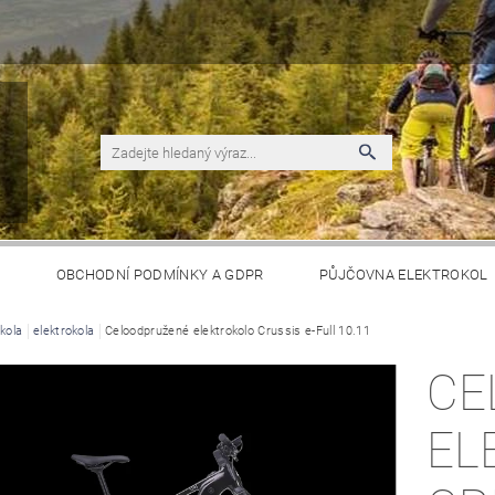
S
OBCHODNÍ PODMÍNKY A GDPR
PŮJČOVNA ELEKTROKOL
kola
elektrokola
Celoodpružené elektrokolo Crussis e-Full 10.11
CE
EL