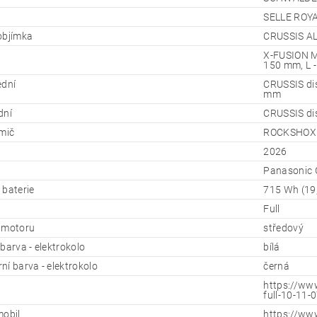
SELLE ROY
objímka
CRUSSIS AL
X-FUSION MA
150 mm, L 
ední
CRUSSIS di
mm
dní
CRUSSIS dis
umič
ROCKSHOX D
2026
Panasonic
 baterie
715 Wh (19
Full
 motoru
středový
barva - elektrokolo
bílá
ní barva - elektrokolo
černá
https://www
full-10-11-0
mobil
https://www