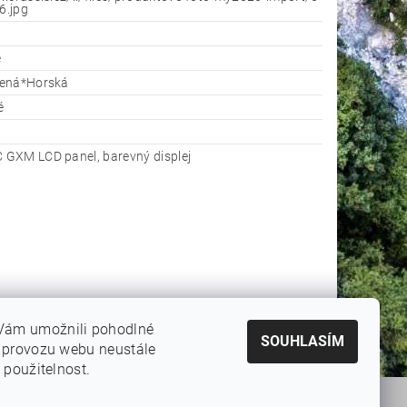
6.jpg
é
žená*Horská
é
GXM LCD panel, barevný displej
Vám umožnili pohodlné
SOUHLASÍM
e provozu webu neustále
 použitelnost.