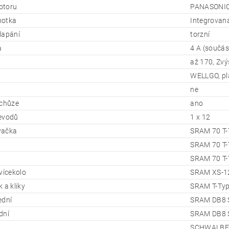
otoru
PANASONIC
dnotka
Integrovan
lapání
torzní
a
4 A (součás
až 170, Zv
WELLGO, pl
ne
 chůze
ano
evodů
1 x 12
vačka
SRAM 70 T-T
SRAM 70 T-
SRAM 70 T-T
vícekolo
SRAM XS-12
 a kliky
SRAM T-Typ
ední
SRAM DB8 S
dní
SRAM DB8 S
SCHWALBE 