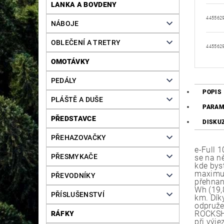
LANKA A BOVDENY
445562
NÁBOJE
OBLEČENÍ A TRETRY
445562
OMOTÁVKY
PEDÁLY
POPIS
PLÁŠTĚ A DUŠE
PARAM
PŘEDSTAVCE
DISKU
PŘEHAZOVAČKY
e-Full 
PŘESMYKAČE
se na n
kde bys
maximum
PŘEVODNÍKY
přehnané
Wh (19,
PŘÍSLUŠENSTVÍ
km. Dík
odpruže
ROCKSHO
RÁFKY
při výj