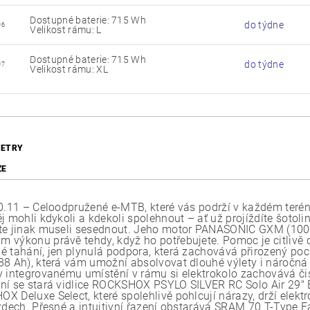
Dostupné baterie: 715 Wh
do týdne
96
Velikost rámu: L
Dostupné baterie: 715 Wh
do týdne
97
Velikost rámu: XL
ETRY
ZE
10.11 – Celoodpružené e-MTB, které vás podrží v každém terén
ěj mohli kdykoli a kdekoli spolehnout – ať už projíždíte šoto
te jinak museli sesednout. Jeho motor PANASONIC GXM (100 N
 výkonu právě tehdy, když ho potřebujete. Pomoc je citlivě
 tahání, jen plynulá podpora, která zachovává přirozený pocit
88 Ah), která vám umožní absolvovat dlouhé výlety i náročná 
y integrovanému umístění v rámu si elektrokolo zachovává čist
ní se stará vidlice ROCKSHOX PSYLO SILVER RC Solo Air 29"
X Deluxe Select, které spolehlivě pohlcují nárazy, drží elekt
ezdech. Přesné a intuitivní řazení obstarává SRAM 70 T-Type 