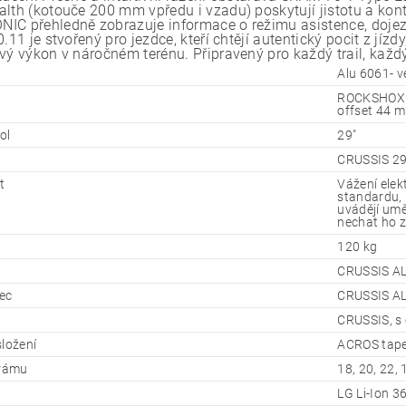
alth (kotouče 200 mm vpředu i vzadu) poskytují jistotu a kont
IC přehledně zobrazuje informace o režimu asistence, dojez
0.11 je stvořený pro jezdce, kteří chtějí autentický pocit z jí
ivý výkon v náročném terénu. Připravený pro každý trail, každ
Alu 6061- v
ROCKSHOX P
offset 44 
ol
29"
CRUSSIS 29
t
Vážení ele
standardu, 
uvádějí umě
nechat ho z
120 kg
CRUSSIS AL
ec
CRUSSIS AL
CRUSSIS, s 
složení
ACROS taper
 rámu
18, 20, 22, 
LG Li-Ion 3