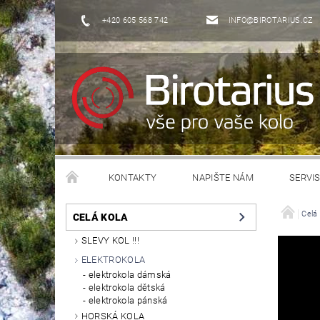
+420 605 568 742
INFO@BIROTARIUS.CZ
KONTAKTY
NAPIŠTE NÁM
SERVI
Celá 
CELÁ KOLA
SLEVY KOL !!!
ELEKTROKOLA
elektrokola dámská
elektrokola dětská
elektrokola pánská
HORSKÁ KOLA