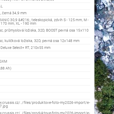
AL
, černá 34,9 mm
NIC 30,9 &#216;, teleskopická, zdvih S - 125 mm, M -
- 170 mm, XL - 190 mm
sc, průmyslová ložiska, 32D, BOOST pevná osa 15x110
c, kuličková ložiska, 32D, pevná osa 12x148 mm
eluxe Select+ RT, 210x55 mm
 GXM
,88 Ah)
.crussis.cz/../files/produktove-foto-my2026-import/e-
7.jpg
.crussis.cz/../files/produktove-foto-my2026-import/e-