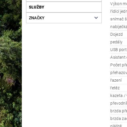
Výkon m
SLUŽBY
řídící je
ZNAČKY
snímač š
nabíječk
Dojezd
pedály
USB port
Asistent
Počet př
přehazo
řazení
řetěz
kazeta / 
převodník
brzda př
brzda za
pláště