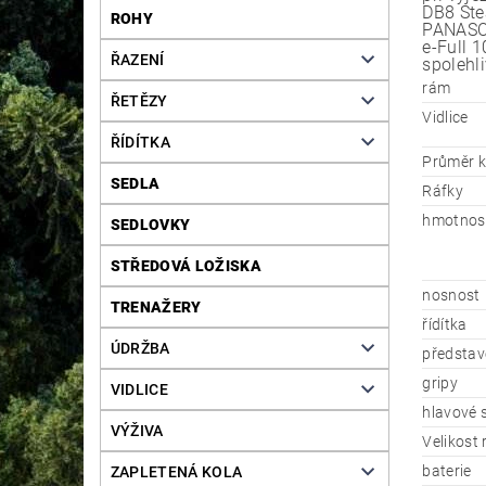
DB8 Ste
ROHY
PANASON
e-Full 1
ŘAZENÍ
spolehl
rám
ŘETĚZY
Vidlice
ŘÍDÍTKA
Průměr k
SEDLA
Ráfky
hmotnos
SEDLOVKY
STŘEDOVÁ LOŽISKA
nosnost
TRENAŽERY
řídítka
ÚDRŽBA
představ
gripy
VIDLICE
hlavové 
VÝŽIVA
Velikost
baterie
ZAPLETENÁ KOLA