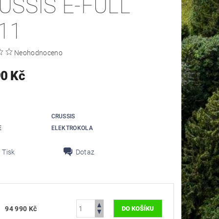
USSIS E-FULL
.11
Neohodnoceno
90 Kč
CRUSSIS
E
ELEKTROKOLA
Tisk
Dotaz
94 990 Kč