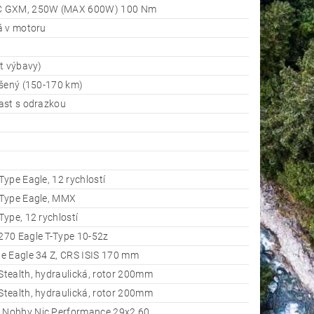
 GXM, 250W (MAX 600W) 100 Nm
á v motoru
t výbavy)
ýšený (150-170 km)
ast s odrazkou
ype Eagle, 12 rychlostí
Type Eagle, MMX
ype, 12 rychlostí
70 Eagle T-Type 10-52z
e Eagle 34 Z, CRS ISIS 170 mm
tealth, hydraulická, rotor 200mm
tealth, hydraulická, rotor 200mm
Nobby Nic Performance 29x2,60