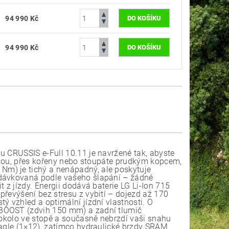
94 990 Kč
94 990 Kč
u CRUSSIS e-Full 10.11 je navržené tak, abyste
linou, přes kořeny nebo stoupáte prudkým kopcem,
m) je tichý a nenápadný, ale poskytuje
 dávkovaná podle vašeho šlapání – žádné
 z jízdy. Energii dodává baterie LG Li-Ion 715
převýšení bez stresu z vybití – dojezd až 170
ý vzhled a optimální jízdní vlastnosti. O
 BOOST (zdvih 150 mm) a zadní tlumič
rokolo ve stopě a současně nebrzdí vaši snahu
Eagle (1×12), zatímco hydraulické brzdy SRAM