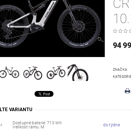
CR
10
94 9
ZNAČKA
KATEGORI
LTE VARIANTU
Dostupné baterie: 715 Wh
do týdne
94
Velikost rámu: M