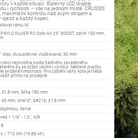
rolu v každé situaci. Barevný LCD displej
du i rychlosti – vše na jednom místě. CRUSSIS
zdy, maximální kontrolu nad svým strojem a
ý sjezd a každý kopec.
elikost rámu M
SYLO SILVER RC Solo Air 29" BOOST, zdvih 150 mm,
mm
" disc, dvoustěnné, vložkované, 30 mm
ktrokol neprobíhá podle žádného zavedeného
kterého by se drželi všichni výrobci. Některé značky
le snížené hmotnosti. Pro zjištění váhy kola je třeba
vážit přímo na prodejně.
 31,8 mm, šířka 780 mm
 45 mm, úhel 0°, &#216; 31,8 mm
objímkou, černé
ed 1 1/8" - 1,5", ICR
18
6V / 715 Wh (19,88 Ah)