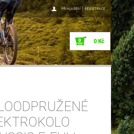
|
PŘIHLÁŠENÍ
REGISTRACE
0
0 Kč
LOODPRUŽENÉ
EKTROKOLO