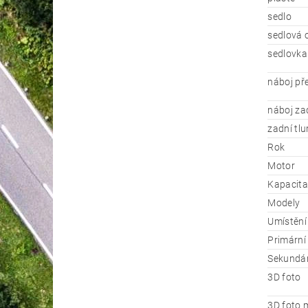
sedlo
sedlová 
sedlovka
náboj př
náboj za
zadní tl
Rok
Motor
Kapacita
Modely
Umístění
Primární 
Sekundár
3D foto
3D foto 