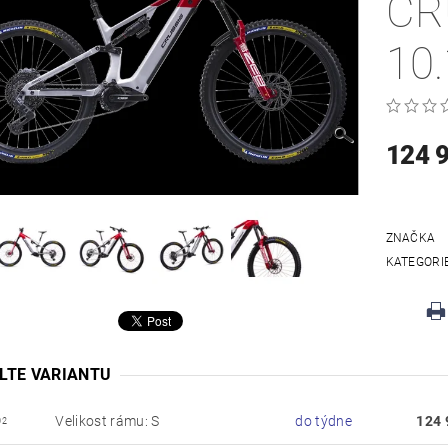
CR
10
124 
ZNAČKA
KATEGORI
LTE VARIANTU
Velikost rámu: S
do týdne
124 
02