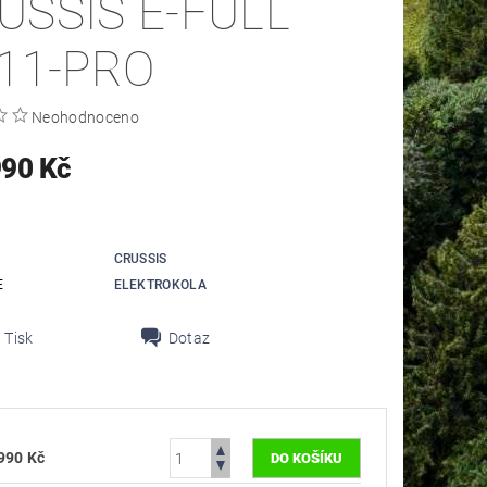
USSIS E-FULL
.11-PRO
Neohodnoceno
990 Kč
CRUSSIS
E
ELEKTROKOLA
Tisk
Dotaz
990 Kč