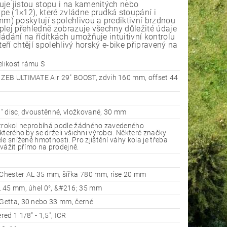
uje jistou stopu i na kamenitých nebo
e (1×12), které zvládne prudká stoupání i
m) poskytují spolehlivou a prediktivní brzdnou
plej přehledně zobrazuje všechny důležité údaje
ádání na řídítkách umožňuje intuitivní kontrolu
eří chtějí spolehlivý horský e-bike připravený na
elikost rámu S
EB ULTIMATE Air 29" BOOST, zdvih 160 mm, offset 44
" disc, dvoustěnné, vložkované, 30 mm
ktrokol neprobíhá podle žádného zavedeného
kterého by se drželi všichni výrobci. Některé značky
le snížené hmotnosti. Pro zjištění váhy kola je třeba
vážit přímo na prodejně.
hester AL 35 mm, šířka 780 mm, rise 20 mm
 45 mm, úhel 0°, &#216; 35 mm
etta, 30 nebo 33 mm, černé
ed 1 1/8" - 1,5", ICR