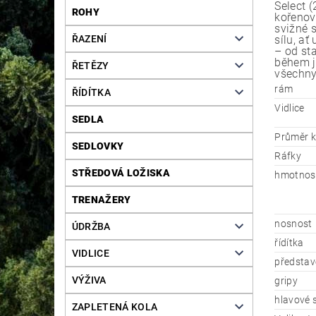
Select 
ROHY
kořenov
svižné 
ŘAZENÍ
sílu, a
– od st
během jí
ŘETĚZY
všechny 
rám
ŘÍDÍTKA
Vidlice
SEDLA
Průměr k
SEDLOVKY
Ráfky
STŘEDOVÁ LOŽISKA
hmotnos
TRENAŽERY
nosnost
ÚDRŽBA
řídítka
VIDLICE
představ
VÝŽIVA
gripy
hlavové 
ZAPLETENÁ KOLA