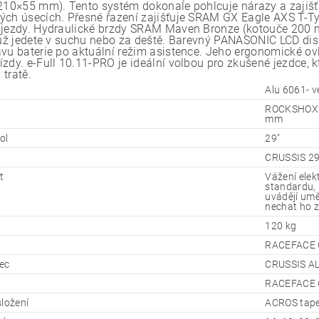
(210×55 mm). Tento systém dokonale pohlcuje nárazy a zajišť
ých úsecích. Přesné řazení zajišťuje SRAM GX Eagle AXS T-Typ
sjezdy. Hydraulické brzdy SRAM Maven Bronze (kotouče 200 m
ť už jedete v suchu nebo za deště. Barevný PANASONIC LCD dis
avu baterie po aktuální režim asistence. Jeho ergonomické ovl
zdy. e-Full 10.11-PRO je ideální volbou pro zkušené jezdce, kt
tratě.
Alu 6061- v
ROCKSHOX Z
mm
ol
29"
CRUSSIS 29
t
Vážení ele
standardu, 
uvádějí umě
nechat ho z
120 kg
RACEFACE C
ec
CRUSSIS AL
RACEFACE G
složení
ACROS taper