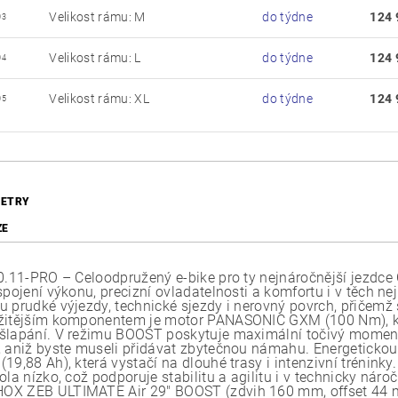
Velikost rámu: M
do týdne
124 
03
Velikost rámu: L
do týdne
124 
04
Velikost rámu: XL
do týdne
124 
05
ETRY
ZE
10.11-PRO – Celoodpružený e-bike pro ty nejnáročnější jezdce 
spojení výkonu, precizní ovladatelnosti a komfortu i v těch n
 prudké výjezdy, technické sjezdy i nerovný povrch, přičemž st
žitějším komponentem je motor PANASONIC GXM (100 Nm), kter
šlapání. V režimu BOOST poskytuje maximální točivý momen
, aniž byste museli přidávat zbytečnou námahu. Energetickou 
19,88 Ah), která vystačí na dlouhé trasy i intenzivní trénink
ola nízko, což podporuje stabilitu a agilitu i v technicky nár
X ZEB ULTIMATE Air 29" BOOST (zdvih 160 mm, offset 44 