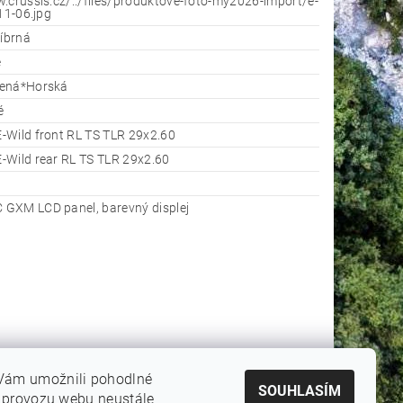
.crussis.cz/../files/produktove-foto-my2026-import/e-
-11-06.jpg
říbrná
é
žená*Horská
é
-Wild front RL TS TLR 29x2.60
-Wild rear RL TS TLR 29x2.60
GXM LCD panel, barevný displej
Vám umožnili pohodlné
SOUHLASÍM
e provozu webu neustále