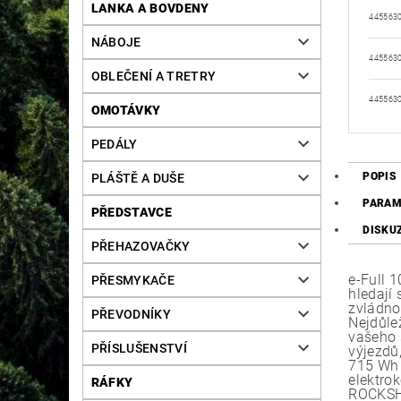
LANKA A BOVDENY
445563
NÁBOJE
445563
OBLEČENÍ A TRETRY
445563
OMOTÁVKY
PEDÁLY
POPIS
PLÁŠTĚ A DUŠE
PARAM
PŘEDSTAVCE
DISKU
PŘEHAZOVAČKY
e-Full 
PŘESMYKAČE
hledají 
zvládnou
PŘEVODNÍKY
Nejdůle
vašeho 
PŘÍSLUŠENSTVÍ
výjezdů
715 Wh (
elektrok
RÁFKY
ROCKSHO