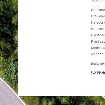
3D foto 
Barevno
Pro koho
Kategori
Barevná 
Plášť pře
Plášť za
Modelov
ovládání
Buďte prvn
Přid