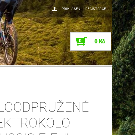
|
PŘIHLÁŠENÍ
REGISTRACE
0
0 Kč
LOODPRUŽENÉ
EKTROKOLO