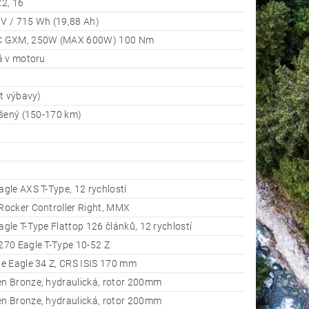
22, 16
6V / 715 Wh (19,88 Ah)
 GXM, 250W (MAX 600W) 100 Nm
á v motoru
t výbavy)
ýšený (150-170 km)
le AXS T-Type, 12 rychlostí
ocker Controller Right, MMX
le T-Type Flattop 126 článků, 12 rychlostí
70 Eagle T-Type 10-52 Z
e Eagle 34 Z, CRS ISIS 170 mm
 Bronze, hydraulická, rotor 200mm
 Bronze, hydraulická, rotor 200mm