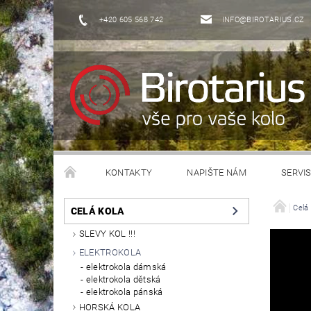
+420 605 568 742
INFO@BIROTARIUS.CZ
KONTAKTY
NAPIŠTE NÁM
SERVI
Celá 
CELÁ KOLA
SLEVY KOL !!!
ELEKTROKOLA
elektrokola dámská
elektrokola dětská
elektrokola pánská
HORSKÁ KOLA