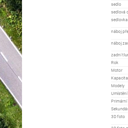
sedlo
sedlová 
sedlovka
náboj př
náboj za
zadní tl
Rok
Motor
Kapacita
Modely
Umístění
Primární 
Sekundár
3D foto