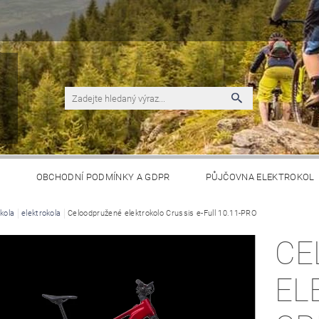
S
OBCHODNÍ PODMÍNKY A GDPR
PŮJČOVNA ELEKTROKOL
kola
elektrokola
Celoodpružené elektrokolo Crussis e-Full 10.11-PRO
CE
EL