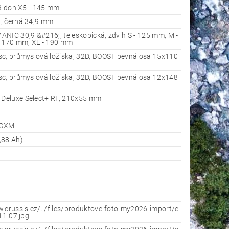
 Ridon X5 - 145 mm
, černá 34,9 mm
NIC 30,9 &#216;, teleskopická, zdvih S - 125 mm, M -
- 170 mm, XL - 190 mm
sc, průmyslová ložiska, 32D, BOOST pevná osa 15x110
sc, průmyslová ložiska, 32D, BOOST pevná osa 12x148
eluxe Select+ RT, 210x55 mm
 GXM
,88 Ah)
.crussis.cz/../files/produktove-foto-my2026-import/e-
-11-07.jpg