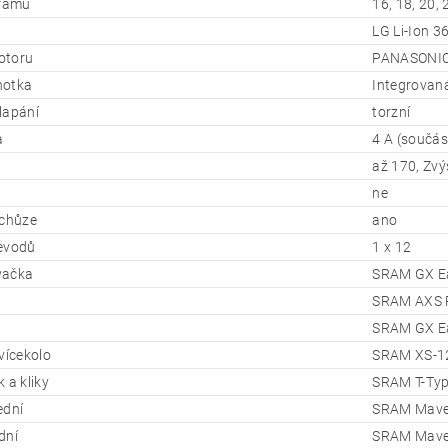
 rámu
16, 18, 20, 
LG Li-Ion 3
otoru
PANASONIC
dnotka
Integrovan
lapání
torzní
a
4 A (součás
až 170, Zv
ne
 chůze
ano
evodů
1 x 12
vačka
SRAM GX Eag
SRAM AXS R
SRAM GX Eag
vícekolo
SRAM XS-12
 a kliky
SRAM T-Typ
ední
SRAM Maven
dní
SRAM Maven