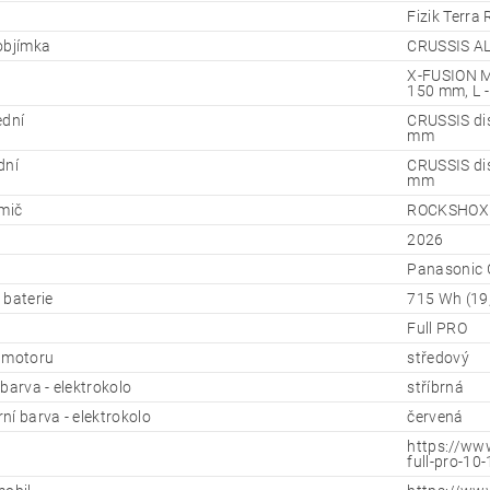
Fizik Terra
objímka
CRUSSIS AL
X-FUSION MA
150 mm, L 
ední
CRUSSIS di
mm
dní
CRUSSIS di
mm
umič
ROCKSHOX D
2026
Panasonic
 baterie
715 Wh (19
Full PRO
 motoru
středový
barva - elektrokolo
stříbrná
ní barva - elektrokolo
červená
https://www
full-pro-10