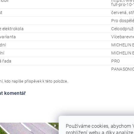
mobil
https://www
full-pro-10
st
červená, st
Pro dospěl
e elektrokola
Celoodpru
varianta
Vícebarevn
dní
MICHELIN E
dní
MICHELIN E
á řada
PRO
PANASONIC 
í, kdo napíše příspěvek k této položce.
at komentář
Používáme cookies, abychom 
prohlížení webu a díky analýz