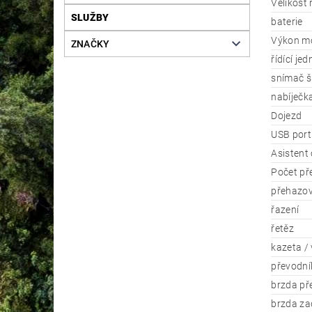
Velikost
SLUŽBY
baterie
Výkon m
ZNAČKY
řídící je
snímač š
nabíječk
Dojezd
USB port
Asistent
Počet př
přehazo
řazení
řetěz
kazeta / 
převodník
brzda př
brzda za