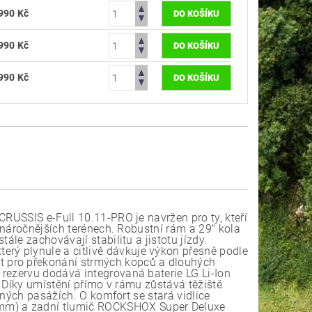
990 Kč
990 Kč
990 Kč
CRUSSIS e-Full 10.11-PRO je navržen pro ty, kteří
ejnáročnějších terénech. Robustní rám a 29" kola
ále zachovávají stabilitu a jistotu jízdy.
ý plynule a citlivě dávkuje výkon přesně podle
t pro překonání strmých kopců a dlouhých
rezervu dodává integrovaná baterie LG Li-Ion
y. Díky umístění přímo v rámu zůstává těžiště
očných pasážích. O komfort se stará vidlice
mm) a zadní tlumič ROCKSHOX Super Deluxe