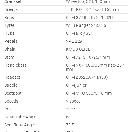
Crankset
Wheeltop, 32T, 140mm
Breaks
TEKTRO HD / 6-bolt 160mm
Rims
CTM GA18, 507X21, 32H
Tyres
WTB Ranger 24x2,25"
Hubs
CTM alloy 32H
Pedals
VPE 229
Chain
KMC XGLIDE
Stem
CTM 7213 40/25,4 mm
Handlebars
CTM N07, 600/35mm rise/25,4
mm
Headset
CTM ZSø28.6/44/(30)
Saddle
CTM junior
Seatpost
CTM MPO 300/31,6 mm
Speeds
9 speed
Rok
2026
Head Tube Angle
68
Seat Tube Angle
73.5