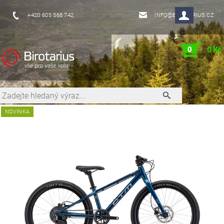
+420 605 568 742
INFO@BIROTARIUS.CZ
0
0 Kč
NOVINKA