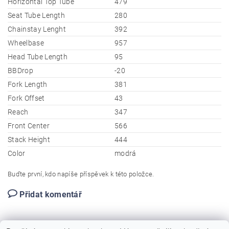
Horizontal Top Tube
479
Seat Tube Length
280
Chainstay Lenght
392
Wheelbase
957
Head Tube Length
95
BBDrop
-20
Fork Length
381
Fork Offset
43
Reach
347
Front Center
566
Stack Height
444
Color
modrá
Buďte první, kdo napíše příspěvek k této položce.
Přidat komentář