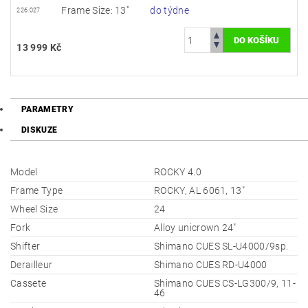
Frame Size: 13"
do týdne
226.027
13 999 Kč
PARAMETRY
DISKUZE
Model
ROCKY 4.0
Frame Type
ROCKY, AL 6061, 13"
Wheel Size
24
Fork
Alloy unicrown 24"
Shifter
Shimano CUES SL-U4000/9sp.
Derailleur
Shimano CUES RD-U4000
Cassete
Shimano CUES CS-LG300/9, 11-
46