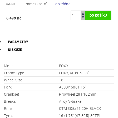
Frame Size: 8"
do týdne
226.511
6 499 Kč
PARAMETRY
DISKUZE
Model
FOXY
Frame Type
FOXY, AL 6061, 8"
Wheel Size
16
Fork
ALLOY 6061 16"
Crankset
Prowheel 28T 102mm
Breaks
Alloy V-brake
Rims
CTM 305x21 20H BLACK
Tyres
16x1.75" (47-305) 30TPI