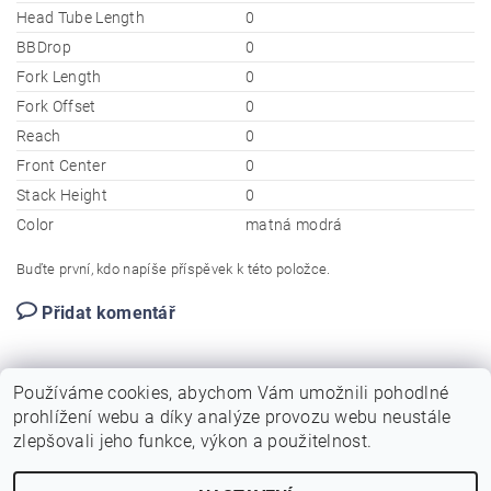
Head Tube Length
0
BBDrop
0
Fork Length
0
Fork Offset
0
Reach
0
Front Center
0
Stack Height
0
Color
matná modrá
Buďte první, kdo napíše příspěvek k této položce.
Přidat komentář
Používáme cookies, abychom Vám umožnili pohodlné
prohlížení webu a díky analýze provozu webu neustále
zlepšovali jeho funkce, výkon a použitelnost.