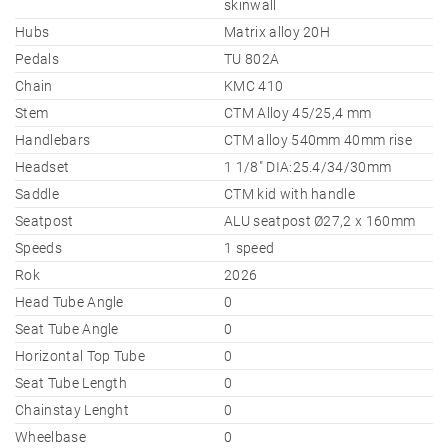
skinwall
Hubs
Matrix alloy 20H
Pedals
TU 802A
Chain
KMC 410
Stem
CTM Alloy 45/25,4 mm
Handlebars
CTM alloy 540mm 40mm rise
Headset
1 1/8" DIA:25.4/34/30mm
Saddle
CTM kid with handle
Seatpost
ALU seatpost Ø27,2 x 160mm
Speeds
1 speed
Rok
2026
Head Tube Angle
0
Seat Tube Angle
0
Horizontal Top Tube
0
Seat Tube Length
0
Chainstay Lenght
0
Wheelbase
0