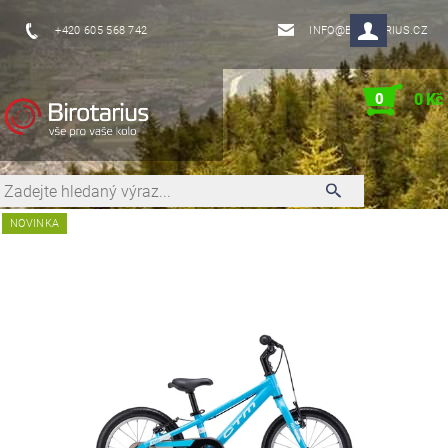
+420 605 568 742
INFO@BIROTARIUS.CZ
0
0 Kč
NOVINKA