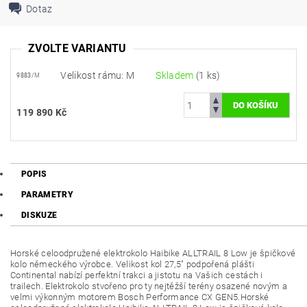
Dotaz
ZVOLTE VARIANTU
Velikost rámu: M
Skladem
(1 ks)
9883/M
119 890 Kč
POPIS
PARAMETRY
DISKUZE
Horské celoodpružené elektrokolo Haibike ALLTRAIL 8 Low je špičkové
kolo německého výrobce. Velikost kol 27,5" podpořená plášti
Continental nabízí perfektní trakci a jistotu na Vašich cestách i
trailech. Elektrokolo stvořeno pro ty nejtěžší terény osazené novým a
velmi výkonným motorem Bosch Performance CX GEN5.Horské