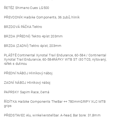
ŘETĚZ Shimano Cues LG500
PŘEVODNÍK Haibike Components, 36 zubů, hliník
BRZDOVÁ PÁČKA Tektro
BRZDA (PŘEDNÍ) Tektro 4píst 203mm
BRZDA (ZADNÍ) Tektro 4píst, 203mm
PLÁŠTĚ Continental Xynotal Trail Endurance, 60-584 / Continental
Xynotal Trail Endurance, 60-584RÁFKY WTB ST i30 TCS, nýtovaný,
ráfek s dutinou
PŘEDNÍ NÁBOJ Hliníkový náboj
ZADNÍ NÁBOJ Hliníkový náboj
PAPRSKY Sapim Race, černá
ŘÍDÍTKA Haibike Components TheBar ++ 780mmGRIPY XLC MTB
grips
PŘEDSTAVEC Alu, winkelverstellbar. A-head, Bar bore: 31,8mm