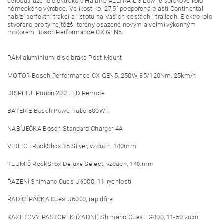
celoodpružené elektrokolo Haibike ALLTRAIL 8 Low je špičkové kolo
německého výrobce. Velikost kol 27,5" podpořená plášti Continental
nabízí perfektní trakci a jistotu na Vašich cestách i trailech. Elektrokolo
stvořeno pro ty nejtěžší terény osazené novým a velmi výkonným
motorem Bosch Performance CX GEN5.
RÁM aluminium, disc brake Post Mount
MOTOR Bosch Performance CX GEN5, 250W, 85/120Nm, 25km/h
DISPLEJ Purion 200 LED Remote
BATERIE Bosch PowerTube 800Wh
NABÍJEČKA Bosch Standard Charger 4A
VIDLICE RockShox 35 Silver, vzduch, 140mm
TLUMIČ RockShox Deluxe Select, vzduch, 140 mm
ŘAZENÍ Shimano Cues U6000, 11-rychlostí
ŘADÍCÍ PÁČKA Cues U6000, rapidfire
KAZETOVÝ PASTOREK (ZADNÍ) Shimano Cues LG400, 11-50 zubů