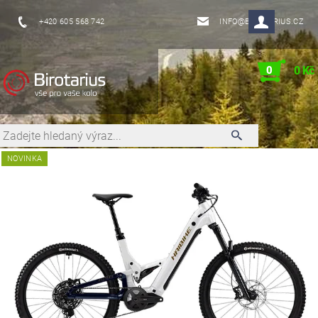
+420 605 568 742
INFO@BIROTARIUS.CZ
0
0 Kč
NOVINKA