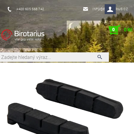
+420 605 568 742
INFO@BIROTARIUS.CZ
0
0 Kč