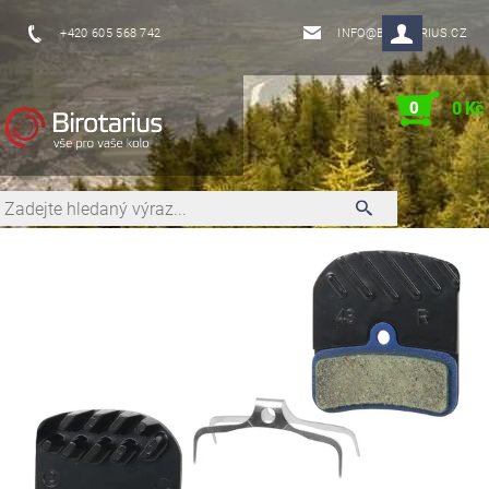
+420 605 568 742
INFO@BIROTARIUS.CZ
0
0 Kč