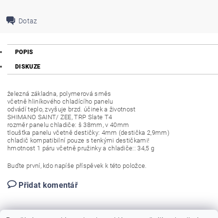
Dotaz
POPIS
DISKUZE
železná základna, polymerová směs
včetně hliníkového chladícího panelu
odvádí teplo, zvyšuje brzd. účinek a životnost
SHIMANO SAINT/ ZEE, TRP Slate T4
rozměr panelu chladiče: š 38mm, v 40mm
tloušťka panelu včetně destičky: 4mm (destička 2,9mm)
chladič kompatibilní pouze s tenkými destičkami!
hmotnost 1 páru včetně pružinky a chladiče:: 34,5 g
Buďte první, kdo napíše příspěvek k této položce.
Přidat komentář