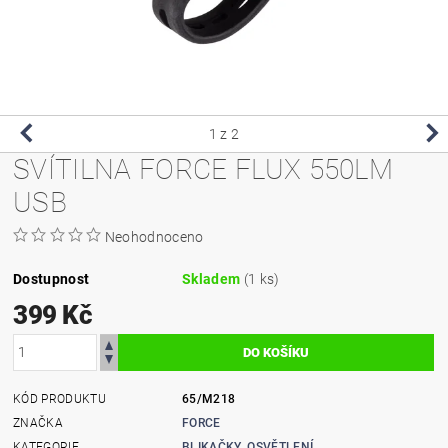
1
z 2
SVÍTILNA FORCE FLUX 550LM
USB
Neohodnoceno
Dostupnost
Skladem
(1 ks)
399 Kč
KÓD PRODUKTU
65/M218
ZNAČKA
FORCE
KATEGORIE
BLIKAČKY, OSVĚTLENÍ