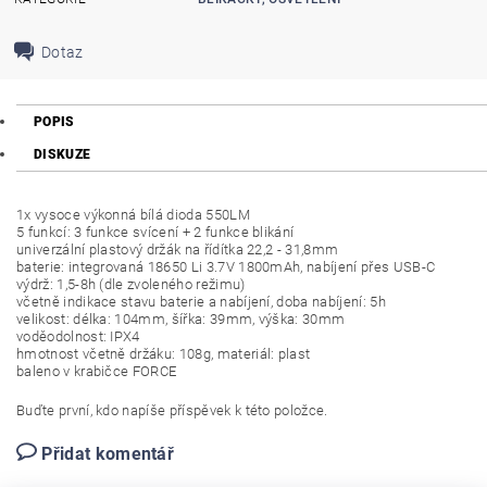
Dotaz
POPIS
DISKUZE
1x vysoce výkonná bílá dioda 550LM
5 funkcí: 3 funkce svícení + 2 funkce blikání
univerzální plastový držák na řídítka 22,2 - 31,8mm
baterie: integrovaná 18650 Li 3.7V 1800mAh, nabíjení přes USB-C
výdrž: 1,5-8h (dle zvoleného režimu)
včetně indikace stavu baterie a nabíjení, doba nabíjení: 5h
velikost: délka: 104mm, šířka: 39mm, výška: 30mm
voděodolnost: IPX4
hmotnost včetně držáku: 108g, materiál: plast
baleno v krabičce FORCE
Buďte první, kdo napíše příspěvek k této položce.
Přidat komentář