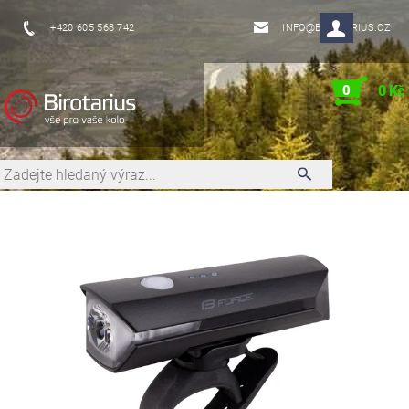
+420 605 568 742
INFO@BIROTARIUS.CZ
0
0 Kč