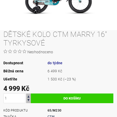
DĚTSKÉ KOLO CTM MARRY 16"
TYRKYSOVÉ
Neohodnoceno
Dostupnost
do týdne
Běžná cena
6 499 Kč
Ušetříte
1 500 Kč
(–23 %)
4 999 Kč
KÓD PRODUKTU
65/M230
ZNAČKA
CTM