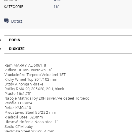
KATEGORIE
16"
Dotaz
POPIS
DISKUZE
Rám MARRY, AL 6061, 8
Vidlica Hi Ten-unicrown 16"
Viackolečko Torpedo Velosteel 18T
Kľuky Wheel Top 30T/102 mm
Brzdy Alhonga V-brake
Ráfiky RMX 20, 305X20, 20H, black
Plášte 16x1,75"
Náboje Matrix alloy 20H silver/Velosteel Torpedo
Pedále TU 802A
Reťaz KMC 410
Predstavec Steel 55/22,2 mm
Riadidlá Steel 520mm
Hlavové zloženie Neco steel 1"
Sedlo CTM baby
Sedlovka Steel 200/25,4 mm