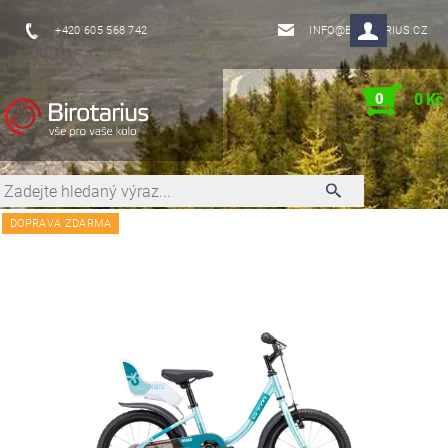
+420 605 568 742
INFO@BIROTARIUS.CZ
0
0 Kč
DOPRAVA ZDARMA