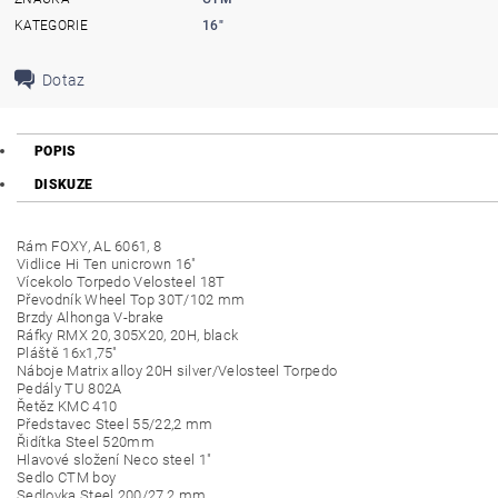
KATEGORIE
16"
Dotaz
POPIS
DISKUZE
Rám FOXY, AL 6061, 8
Vidlice Hi Ten unicrown 16"
Vícekolo Torpedo Velosteel 18T
Převodník Wheel Top 30T/102 mm
Brzdy Alhonga V-brake
Ráfky RMX 20, 305X20, 20H, black
Pláště 16x1,75"
Náboje Matrix alloy 20H silver/Velosteel Torpedo
Pedály TU 802A
Řetěz KMC 410
Představec Steel 55/22,2 mm
Řidítka Steel 520mm
Hlavové složení Neco steel 1"
Sedlo CTM boy
Sedlovka Steel 200/27,2 mm