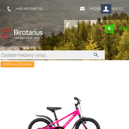
+420 605 568 742
INFO@BIROTARIUS.CZ
0
0 Kč
DOPRAVA ZDARMA