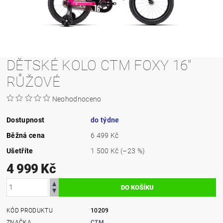
DĚTSKÉ KOLO CTM FOXY 16"
RŮŽOVÉ
Neohodnoceno
Dostupnost
do týdne
Běžná cena
6 499 Kč
Ušetříte
1 500 Kč
(–23 %)
4 999 Kč
KÓD PRODUKTU
10209
ZNAČKA
CTM